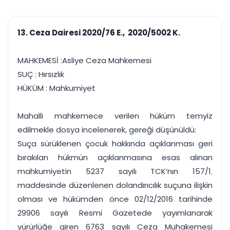
çalışsın
Ajanda ve
Finans ve Kasa
Etkinlikler
Hesap, kasa ve cari
Duruşma ve görev
takibi
13. Ceza Dairesi 2020/76 E., 2020/5002 K.
takvimi
Raporlar ve Çıkt
Hatırlatma ve
Tek tıkla profesyonel
Bildirim
MAHKEMESİ :Asliye Ceza Mahkemesi
rapor
Süreleri asla kaçırmayın
SUÇ : Hırsızlık
HÜKÜM : Mahkumiyet
Tek panelde uçtan uca yönetim
UYAP & UETS entegrasyonundan finansa, hepsi bir arada.
Tüm özellikleri inceleyin
Ücretsiz Başlayın
Mahalli mahkemece verilen hüküm temyiz
edilmekle dosya incelenerek, gereği düşünüldü:
Suça sürüklenen çocuk hakkında açıklanması geri
bırakılan hükmün açıklanmasına esas alınan
mahkumiyetin 5237 sayılı TCK’nın 157/1.
maddesinde düzenlenen dolandırıcılık suçuna ilişkin
olması ve hükümden önce 02/12/2016 tarihinde
29906 sayılı Resmi Gazetede yayımlanarak
yürürlüğe giren 6763 sayılı Ceza Muhakemesi