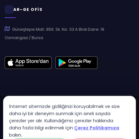
AR-GE OFİS
Güneştepe Mah. 856. Sk. No: 33 A Blok Daire: 19
Osmangazi / Bursa
İnternet sitemizde gizliliğinizi koruyabilmek ve size
daha iyi bir deneyim sunmak için sınırlı sayıda
çerezler yer alır. Kullandığımız çerezler hakkında
Copyright © 2007 - 2026 Hukas | Hukuk Asistan • Tüm Hakları
daha fazla bilgi edinmek için
Çerez Politikamıza
Saklıdır
bakın.