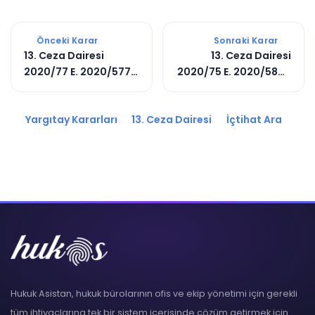
Önceki Karar
Sonraki Karar
13. Ceza Dairesi
13. Ceza Dairesi
2020/77 E. 2020/5776
2020/75 E. 2020/5805
K.
K.
Yargıtay Kararları
13. Ceza Dairesi
İçtihat Ara
Hukuk Asistan, hukuk bürolarının ofis ve ekip yönetimi için gerekli
tüm ihtiyaçlarına tek bir sistem içerisinde çözüm getirmek için