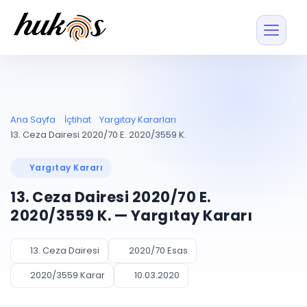
Özellikler
Fiyatlar
ENTEGRASYONLAR
YÖNETİM
UYAP
Dosya ve İçerikl
Ana Sayfa
İçtihat
Yargıtay Kararları
Blog
Entegrasyonu
Tüm dosyalar tek
ekranda
UYAP ile otomatik
13. Ceza Dairesi 2020/70 E. 2020/3559 K.
senkron
Evrak ve Klasör
İçtihat
UYAP Evrak
Düzenleyin, hızlı erişi
Yargıtay Kararı
Entegrasyonu
İletişim
Kişiler ve İletişi
Evrakları tek tıkla aktarın
13. Ceza Dairesi 2020/70 E.
Müvekkil ve taraf reh
UETS Entegrasyonu
2020/3559 K. — Yargıtay Kararı
Tebligatları anında
Vekalet Yöneti
Ücretsiz Başlayın
Giriş Yap
görün
Vekaletname ve yetk
takibi
13. Ceza Dairesi
2020/70 Esas
PLANLAMA & TAKİP
AKILLI & FİNANS
2020/3559 Karar
10.03.2020
Otomasyon
Pano ve Takip
YENİ
Kuralları kurun, sist
Günlük işler tek bakışta