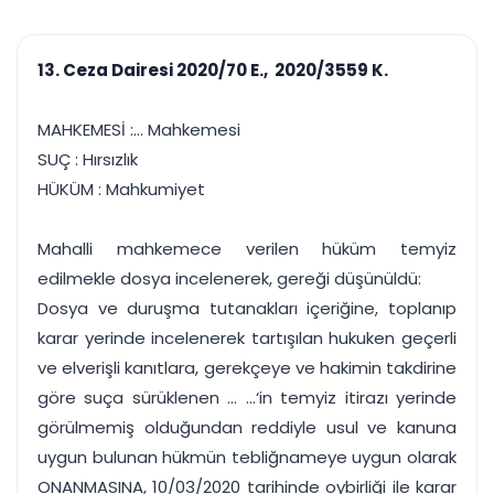
çalışsın
Ajanda ve
Finans ve Kasa
Etkinlikler
Hesap, kasa ve cari
Duruşma ve görev
takibi
13. Ceza Dairesi 2020/70 E., 2020/3559 K.
takvimi
Raporlar ve Çıkt
Hatırlatma ve
Tek tıkla profesyonel
Bildirim
MAHKEMESİ :... Mahkemesi
rapor
Süreleri asla kaçırmayın
SUÇ : Hırsızlık
HÜKÜM : Mahkumiyet
Tek panelde uçtan uca yönetim
UYAP & UETS entegrasyonundan finansa, hepsi bir arada.
Tüm özellikleri inceleyin
Ücretsiz Başlayın
Mahalli mahkemece verilen hüküm temyiz
edilmekle dosya incelenerek, gereği düşünüldü:
Dosya ve duruşma tutanakları içeriğine, toplanıp
karar yerinde incelenerek tartışılan hukuken geçerli
ve elverişli kanıtlara, gerekçeye ve hakimin takdirine
göre suça sürüklenen ... ...‘in temyiz itirazı yerinde
görülmemiş olduğundan reddiyle usul ve kanuna
uygun bulunan hükmün tebliğnameye uygun olarak
ONANMASINA, 10/03/2020 tarihinde oybirliği ile karar