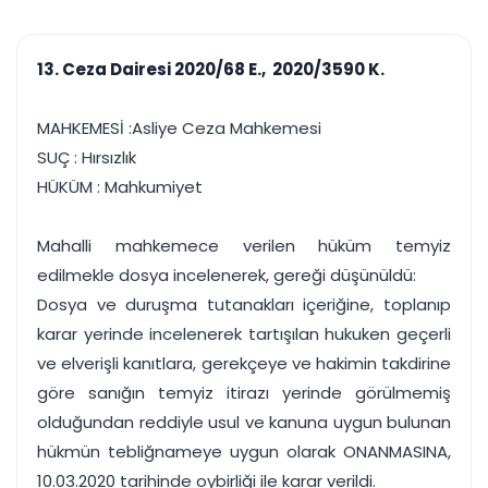
çalışsın
Ajanda ve
Finans ve Kasa
Etkinlikler
Hesap, kasa ve cari
Duruşma ve görev
takibi
13. Ceza Dairesi 2020/68 E., 2020/3590 K.
takvimi
Raporlar ve Çıkt
Hatırlatma ve
Tek tıkla profesyonel
Bildirim
MAHKEMESİ :Asliye Ceza Mahkemesi
rapor
Süreleri asla kaçırmayın
SUÇ : Hırsızlık
HÜKÜM : Mahkumiyet
Tek panelde uçtan uca yönetim
UYAP & UETS entegrasyonundan finansa, hepsi bir arada.
Tüm özellikleri inceleyin
Ücretsiz Başlayın
Mahalli mahkemece verilen hüküm temyiz
edilmekle dosya incelenerek, gereği düşünüldü:
Dosya ve duruşma tutanakları içeriğine, toplanıp
karar yerinde incelenerek tartışılan hukuken geçerli
ve elverişli kanıtlara, gerekçeye ve hakimin takdirine
göre sanığın temyiz itirazı yerinde görülmemiş
olduğundan reddiyle usul ve kanuna uygun bulunan
hükmün tebliğnameye uygun olarak ONANMASINA,
10.03.2020 tarihinde oybirliği ile karar verildi.