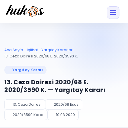
Özellikler
Fiyatlar
ENTEGRASYONLAR
YÖNETİM
UYAP
Dosya ve İçerikl
Ana Sayfa
İçtihat
Yargıtay Kararları
Blog
Entegrasyonu
Tüm dosyalar tek
ekranda
UYAP ile otomatik
13. Ceza Dairesi 2020/68 E. 2020/3590 K.
senkron
Evrak ve Klasör
İçtihat
UYAP Evrak
Düzenleyin, hızlı erişi
Yargıtay Kararı
Entegrasyonu
İletişim
Kişiler ve İletişi
Evrakları tek tıkla aktarın
13. Ceza Dairesi 2020/68 E.
Müvekkil ve taraf reh
UETS Entegrasyonu
2020/3590 K. — Yargıtay Kararı
Tebligatları anında
Vekalet Yöneti
Ücretsiz Başlayın
Giriş Yap
görün
Vekaletname ve yetk
takibi
13. Ceza Dairesi
2020/68 Esas
PLANLAMA & TAKİP
AKILLI & FİNANS
2020/3590 Karar
10.03.2020
Otomasyon
Pano ve Takip
YENİ
Kuralları kurun, sist
Günlük işler tek bakışta