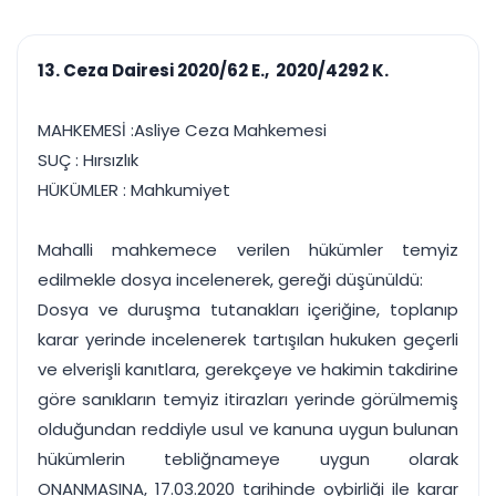
çalışsın
Ajanda ve
Finans ve Kasa
Etkinlikler
Hesap, kasa ve cari
Duruşma ve görev
takibi
13. Ceza Dairesi 2020/62 E., 2020/4292 K.
takvimi
Raporlar ve Çıkt
Hatırlatma ve
Tek tıkla profesyonel
Bildirim
MAHKEMESİ :Asliye Ceza Mahkemesi
rapor
Süreleri asla kaçırmayın
SUÇ : Hırsızlık
HÜKÜMLER : Mahkumiyet
Tek panelde uçtan uca yönetim
UYAP & UETS entegrasyonundan finansa, hepsi bir arada.
Tüm özellikleri inceleyin
Ücretsiz Başlayın
Mahalli mahkemece verilen hükümler temyiz
edilmekle dosya incelenerek, gereği düşünüldü:
Dosya ve duruşma tutanakları içeriğine, toplanıp
karar yerinde incelenerek tartışılan hukuken geçerli
ve elverişli kanıtlara, gerekçeye ve hakimin takdirine
göre sanıkların temyiz itirazları yerinde görülmemiş
olduğundan reddiyle usul ve kanuna uygun bulunan
hükümlerin tebliğnameye uygun olarak
ONANMASINA, 17.03.2020 tarihinde oybirliği ile karar