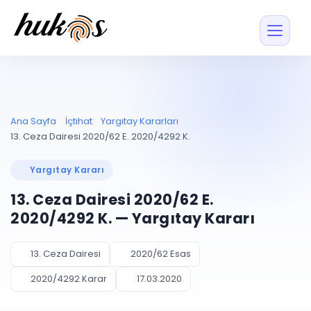
Özellikler
Fiyatlar
ENTEGRASYONLAR
YÖNETİM
UYAP
Dosya ve İçerikl
Ana Sayfa
İçtihat
Yargıtay Kararları
Blog
Entegrasyonu
Tüm dosyalar tek
ekranda
UYAP ile otomatik
13. Ceza Dairesi 2020/62 E. 2020/4292 K.
senkron
Evrak ve Klasör
İçtihat
UYAP Evrak
Düzenleyin, hızlı erişi
Yargıtay Kararı
Entegrasyonu
İletişim
Kişiler ve İletişi
Evrakları tek tıkla aktarın
13. Ceza Dairesi 2020/62 E.
Müvekkil ve taraf reh
UETS Entegrasyonu
2020/4292 K. — Yargıtay Kararı
Tebligatları anında
Vekalet Yöneti
Ücretsiz Başlayın
Giriş Yap
görün
Vekaletname ve yetk
takibi
13. Ceza Dairesi
2020/62 Esas
PLANLAMA & TAKİP
AKILLI & FİNANS
2020/4292 Karar
17.03.2020
Otomasyon
Pano ve Takip
YENİ
Kuralları kurun, sist
Günlük işler tek bakışta