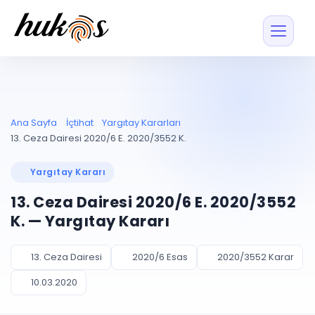
Özellikler
Fiyatlar
ENTEGRASYONLAR
YÖNETİM
UYAP
Dosya ve İçerikl
Ana Sayfa
İçtihat
Yargıtay Kararları
Blog
Entegrasyonu
Tüm dosyalar tek
ekranda
UYAP ile otomatik
13. Ceza Dairesi 2020/6 E. 2020/3552 K.
senkron
Evrak ve Klasör
İçtihat
UYAP Evrak
Düzenleyin, hızlı erişi
Yargıtay Kararı
Entegrasyonu
İletişim
Kişiler ve İletişi
Evrakları tek tıkla aktarın
13. Ceza Dairesi 2020/6 E. 2020/3552
Müvekkil ve taraf reh
UETS Entegrasyonu
K. — Yargıtay Kararı
Tebligatları anında
Vekalet Yöneti
Ücretsiz Başlayın
Giriş Yap
görün
Vekaletname ve yetk
takibi
13. Ceza Dairesi
2020/6 Esas
2020/3552 Karar
PLANLAMA & TAKİP
AKILLI & FİNANS
10.03.2020
Otomasyon
Pano ve Takip
YENİ
Kuralları kurun, sist
Günlük işler tek bakışta