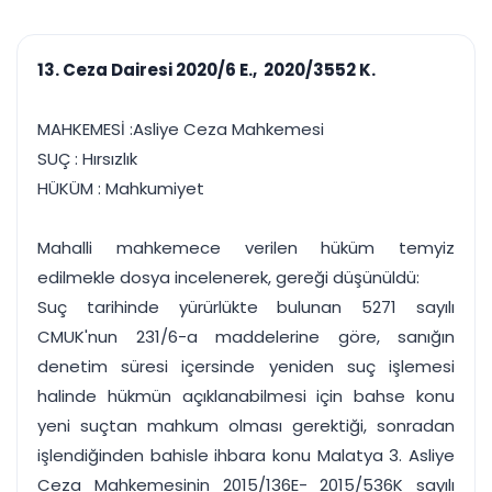
çalışsın
Ajanda ve
Finans ve Kasa
Etkinlikler
Hesap, kasa ve cari
Duruşma ve görev
takibi
13. Ceza Dairesi 2020/6 E., 2020/3552 K.
takvimi
Raporlar ve Çıkt
Hatırlatma ve
Tek tıkla profesyonel
Bildirim
MAHKEMESİ :Asliye Ceza Mahkemesi
rapor
Süreleri asla kaçırmayın
SUÇ : Hırsızlık
HÜKÜM : Mahkumiyet
Tek panelde uçtan uca yönetim
UYAP & UETS entegrasyonundan finansa, hepsi bir arada.
Tüm özellikleri inceleyin
Ücretsiz Başlayın
Mahalli mahkemece verilen hüküm temyiz
edilmekle dosya incelenerek, gereği düşünüldü:
Suç tarihinde yürürlükte bulunan 5271 sayılı
CMUK'nun 231/6-a maddelerine göre, sanığın
denetim süresi içersinde yeniden suç işlemesi
halinde hükmün açıklanabilmesi için bahse konu
yeni suçtan mahkum olması gerektiği, sonradan
işlendiğinden bahisle ihbara konu Malatya 3. Asliye
Ceza Mahkemesinin 2015/136E- 2015/536K sayılı