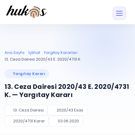
Özellikler
Fiyatlar
ENTEGRASYONLAR
YÖNETİM
UYAP
Dosya ve İçerikl
Ana Sayfa
İçtihat
Yargıtay Kararları
Blog
Entegrasyonu
Tüm dosyalar tek
ekranda
UYAP ile otomatik
13. Ceza Dairesi 2020/43 E. 2020/4731 K.
senkron
Evrak ve Klasör
İçtihat
UYAP Evrak
Düzenleyin, hızlı erişi
Yargıtay Kararı
Entegrasyonu
İletişim
Kişiler ve İletişi
Evrakları tek tıkla aktarın
13. Ceza Dairesi 2020/43 E. 2020/4731
Müvekkil ve taraf reh
UETS Entegrasyonu
K. — Yargıtay Kararı
Tebligatları anında
Vekalet Yöneti
Ücretsiz Başlayın
Giriş Yap
görün
Vekaletname ve yetk
takibi
13. Ceza Dairesi
2020/43 Esas
PLANLAMA & TAKİP
AKILLI & FİNANS
2020/4731 Karar
03.06.2020
Otomasyon
Pano ve Takip
YENİ
Kuralları kurun, sist
Günlük işler tek bakışta