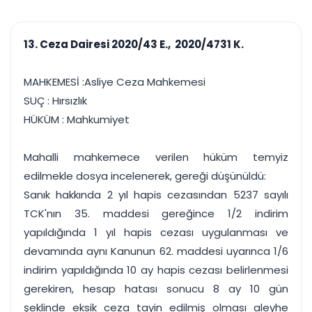
çalışsın
Ajanda ve
Finans ve Kasa
Etkinlikler
Hesap, kasa ve cari
Duruşma ve görev
takibi
13. Ceza Dairesi 2020/43 E., 2020/4731 K.
takvimi
Raporlar ve Çıkt
Hatırlatma ve
Tek tıkla profesyonel
Bildirim
MAHKEMESİ :Asliye Ceza Mahkemesi
rapor
Süreleri asla kaçırmayın
SUÇ : Hırsızlık
HÜKÜM : Mahkumiyet
Tek panelde uçtan uca yönetim
UYAP & UETS entegrasyonundan finansa, hepsi bir arada.
Tüm özellikleri inceleyin
Ücretsiz Başlayın
Mahalli mahkemece verilen hüküm temyiz
edilmekle dosya incelenerek, gereği düşünüldü:
Sanık hakkında 2 yıl hapis cezasından 5237 sayılı
TCK'nın 35. maddesi gereğince 1/2 indirim
yapıldığında 1 yıl hapis cezası uygulanması ve
devamında aynı Kanunun 62. maddesi uyarınca 1/6
indirim yapıldığında 10 ay hapis cezası belirlenmesi
gerekiren, hesap hatası sonucu 8 ay 10 gün
şeklinde eksik ceza tayin edilmiş olması aleyhe