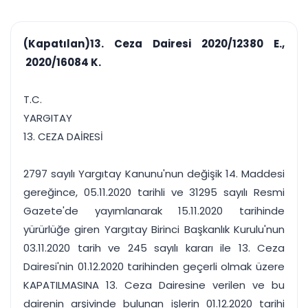
çalışsın
Ajanda ve
Finans ve Kasa
Etkinlikler
Hesap, kasa ve cari
Duruşma ve görev
takibi
(Kapatılan)13. Ceza Dairesi 2020/12380 E.,
takvimi
Raporlar ve Çıkt
2020/16084 K.
Hatırlatma ve
Tek tıkla profesyonel
Bildirim
rapor
Süreleri asla kaçırmayın
T.C.
YARGITAY
Tek panelde uçtan uca yönetim
UYAP & UETS entegrasyonundan finansa, hepsi bir arada.
13. CEZA DAİRESİ
Tüm özellikleri inceleyin
Ücretsiz Başlayın
2797 sayılı Yargıtay Kanunu'nun değişik 14. Maddesi
gereğince, 05.11.2020 tarihli ve 31295 sayılı Resmi
Gazete'de yayımlanarak 15.11.2020 tarihinde
yürürlüğe giren Yargıtay Birinci Başkanlık Kurulu'nun
03.11.2020 tarih ve 245 sayılı kararı ile 13. Ceza
Dairesi'nin 01.12.2020 tarihinden geçerli olmak üzere
KAPATILMASINA 13. Ceza Dairesine verilen ve bu
dairenin arşivinde bulunan işlerin 01.12.2020 tarihi