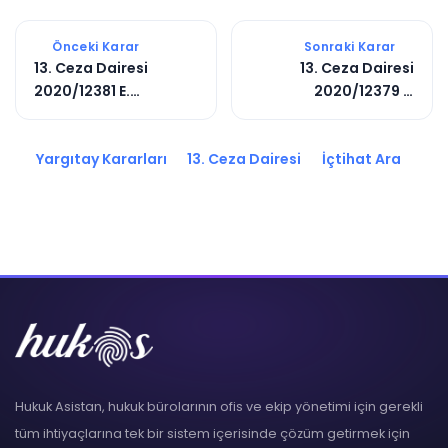
Önceki Karar
Sonraki Karar
13. Ceza Dairesi
13. Ceza Dairesi
2020/12381 E.
2020/12379 E.
2020/16085 K.
2020/16083 K.
Yargıtay Kararları
13. Ceza Dairesi
İçtihat Ara
Hukuk Asistan, hukuk bürolarının ofis ve ekip yönetimi için gerekli
tüm ihtiyaçlarına tek bir sistem içerisinde çözüm getirmek için