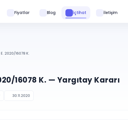
Fiyatlar
Blog
İçtihat
İletişim
 E. 2020/16078 K.
2020/16078 K. — Yargıtay Kararı
r
30.11.2020