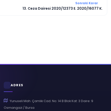
Sonraki Karar
13. Ceza Dairesi 2020/12373 E. 2020/16077 K.
ADRES
Yunuseli Mah. Çamlık Cad. No: 14 B Blok Kat: 3 Daire: 9
Osmangazi / Bursa