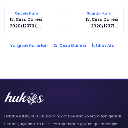
Önceki Karar
Sonraki Karar
13. Ceza Dairesi
13. Ceza Dairesi
2020/12373 E.
2020/12371 E.
2020/16077 K.
2020/16075 K.
Yargıtay Kararları
13. Ceza Dairesi
İçtihat Ara
Hukuk Asistan, hukuk bürolarının ofis ve ekip yönetimi için gerekli
tüm ihtiyaçlarına tek bir sistem içerisinde çözüm getirmek için