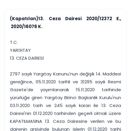
çalışsın
Ajanda ve
Finans ve Kasa
Etkinlikler
Hesap, kasa ve cari
Duruşma ve görev
takibi
(Kapatılan)13. Ceza Dairesi 2020/12372 E.,
takvimi
Raporlar ve Çıkt
2020/16076 K.
Hatırlatma ve
Tek tıkla profesyonel
Bildirim
rapor
Süreleri asla kaçırmayın
T.C.
YARGITAY
Tek panelde uçtan uca yönetim
UYAP & UETS entegrasyonundan finansa, hepsi bir arada.
13. CEZA DAİRESİ
Tüm özellikleri inceleyin
Ücretsiz Başlayın
2797 sayılı Yargıtay Kanunu'nun değişik 14. Maddesi
gereğince, 05.11.2020 tarihli ve 31295 sayılı Resmi
Gazete'de yayımlanarak 15.11.2020 tarihinde
yürürlüğe giren Yargıtay Birinci Başkanlık Kurulu'nun
03.11.2020 tarih ve 245 sayılı kararı ile 13. Ceza
Dairesi'nin 01.12.2020 tarihinden geçerli olmak üzere
KAPATILMASINA 13. Ceza Dairesine verilen ve bu
dairenin arşivinde bulunan işlerin 01.12.2020 tarihi