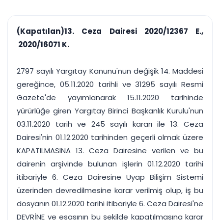
çalışsın
Ajanda ve
Finans ve Kasa
Etkinlikler
Hesap, kasa ve cari
Duruşma ve görev
takibi
(Kapatılan)13. Ceza Dairesi 2020/12367 E.,
takvimi
Raporlar ve Çıkt
2020/16071 K.
Hatırlatma ve
Tek tıkla profesyonel
Bildirim
rapor
Süreleri asla kaçırmayın
2797 sayılı Yargıtay Kanunu'nun değişik 14. Maddesi
gereğince, 05.11.2020 tarihli ve 31295 sayılı Resmi
Tek panelde uçtan uca yönetim
UYAP & UETS entegrasyonundan finansa, hepsi bir arada.
Gazete'de yayımlanarak 15.11.2020 tarihinde
Tüm özellikleri inceleyin
Ücretsiz Başlayın
yürürlüğe giren Yargıtay Birinci Başkanlık Kurulu'nun
03.11.2020 tarih ve 245 sayılı kararı ile 13. Ceza
Dairesi'nin 01.12.2020 tarihinden geçerli olmak üzere
KAPATILMASINA 13. Ceza Dairesine verilen ve bu
dairenin arşivinde bulunan işlerin 01.12.2020 tarihi
itibariyle 6. Ceza Dairesine Uyap Bilişim Sistemi
üzerinden devredilmesine karar verilmiş olup, iş bu
dosyanın 01.12.2020 tarihi itibariyle 6. Ceza Dairesi'ne
DEVRİNE ve esasının bu şekilde kapatılmasına karar