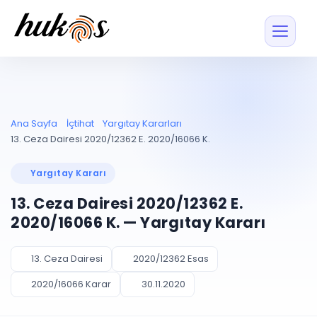
Özellikler
Fiyatlar
ENTEGRASYONLAR
YÖNETİM
UYAP
Dosya ve İçerikl
Ana Sayfa
İçtihat
Yargıtay Kararları
Blog
Entegrasyonu
Tüm dosyalar tek
ekranda
UYAP ile otomatik
13. Ceza Dairesi 2020/12362 E. 2020/16066 K.
senkron
Evrak ve Klasör
İçtihat
UYAP Evrak
Düzenleyin, hızlı erişi
Yargıtay Kararı
Entegrasyonu
İletişim
Kişiler ve İletişi
Evrakları tek tıkla aktarın
13. Ceza Dairesi 2020/12362 E.
Müvekkil ve taraf reh
UETS Entegrasyonu
2020/16066 K. — Yargıtay Kararı
Tebligatları anında
Vekalet Yöneti
Ücretsiz Başlayın
Giriş Yap
görün
Vekaletname ve yetk
takibi
13. Ceza Dairesi
2020/12362 Esas
PLANLAMA & TAKİP
AKILLI & FİNANS
2020/16066 Karar
30.11.2020
Otomasyon
Pano ve Takip
YENİ
Kuralları kurun, sist
Günlük işler tek bakışta