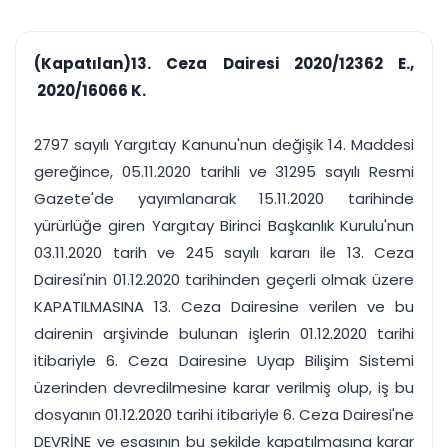
çalışsın
Ajanda ve
Finans ve Kasa
Etkinlikler
Hesap, kasa ve cari
Duruşma ve görev
takibi
(Kapatılan)13. Ceza Dairesi 2020/12362 E.,
takvimi
Raporlar ve Çıkt
2020/16066 K.
Hatırlatma ve
Tek tıkla profesyonel
Bildirim
rapor
Süreleri asla kaçırmayın
2797 sayılı Yargıtay Kanunu'nun değişik 14. Maddesi
gereğince, 05.11.2020 tarihli ve 31295 sayılı Resmi
Tek panelde uçtan uca yönetim
UYAP & UETS entegrasyonundan finansa, hepsi bir arada.
Gazete'de yayımlanarak 15.11.2020 tarihinde
Tüm özellikleri inceleyin
Ücretsiz Başlayın
yürürlüğe giren Yargıtay Birinci Başkanlık Kurulu'nun
03.11.2020 tarih ve 245 sayılı kararı ile 13. Ceza
Dairesi'nin 01.12.2020 tarihinden geçerli olmak üzere
KAPATILMASINA 13. Ceza Dairesine verilen ve bu
dairenin arşivinde bulunan işlerin 01.12.2020 tarihi
itibariyle 6. Ceza Dairesine Uyap Bilişim Sistemi
üzerinden devredilmesine karar verilmiş olup, iş bu
dosyanın 01.12.2020 tarihi itibariyle 6. Ceza Dairesi'ne
DEVRİNE ve esasının bu şekilde kapatılmasına karar