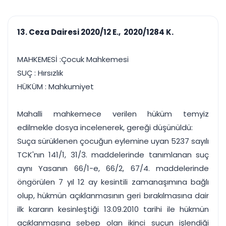
çalışsın
Ajanda ve
Finans ve Kasa
Etkinlikler
Hesap, kasa ve cari
Duruşma ve görev
takibi
13. Ceza Dairesi 2020/12 E., 2020/1284 K.
takvimi
Raporlar ve Çıkt
Hatırlatma ve
Tek tıkla profesyonel
Bildirim
MAHKEMESİ :Çocuk Mahkemesi
rapor
Süreleri asla kaçırmayın
SUÇ : Hırsızlık
HÜKÜM : Mahkumiyet
Tek panelde uçtan uca yönetim
UYAP & UETS entegrasyonundan finansa, hepsi bir arada.
Tüm özellikleri inceleyin
Ücretsiz Başlayın
Mahalli mahkemece verilen hüküm temyiz
edilmekle dosya incelenerek, gereği düşünüldü:
Suça sürüklenen çocuğun eylemine uyan 5237 sayılı
TCK'nın 141/1, 31/3. maddelerinde tanımlanan suç
aynı Yasanın 66/1-e, 66/2, 67/4. maddelerinde
öngörülen 7 yıl 12 ay kesintili zamanaşımına bağlı
olup, hükmün açıklanmasının geri bırakılmasına dair
ilk kararın kesinleştiği 13.09.2010 tarihi ile hükmün
açıklanmasına sebep olan ikinci suçun işlendiği