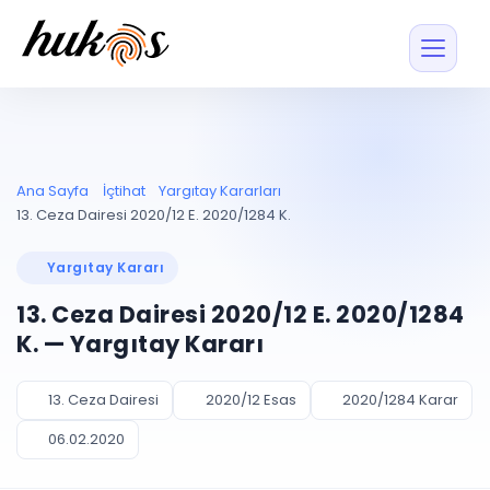
Özellikler
Fiyatlar
ENTEGRASYONLAR
YÖNETİM
UYAP
Dosya ve İçerikl
Ana Sayfa
İçtihat
Yargıtay Kararları
Blog
Entegrasyonu
Tüm dosyalar tek
ekranda
UYAP ile otomatik
13. Ceza Dairesi 2020/12 E. 2020/1284 K.
senkron
Evrak ve Klasör
İçtihat
UYAP Evrak
Düzenleyin, hızlı erişi
Yargıtay Kararı
Entegrasyonu
İletişim
Kişiler ve İletişi
Evrakları tek tıkla aktarın
13. Ceza Dairesi 2020/12 E. 2020/1284
Müvekkil ve taraf reh
UETS Entegrasyonu
K. — Yargıtay Kararı
Tebligatları anında
Vekalet Yöneti
Ücretsiz Başlayın
Giriş Yap
görün
Vekaletname ve yetk
takibi
13. Ceza Dairesi
2020/12 Esas
2020/1284 Karar
PLANLAMA & TAKİP
AKILLI & FİNANS
06.02.2020
Otomasyon
Pano ve Takip
YENİ
Kuralları kurun, sist
Günlük işler tek bakışta