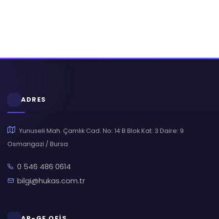
ADRES
Yunuseli Mah. Çamlık Cad. No: 14 B Blok Kat: 3 Daire: 9
Osmangazi / Bursa
0 546 486 0614
bilgi@hukas.com.tr
AR-GE OFİS