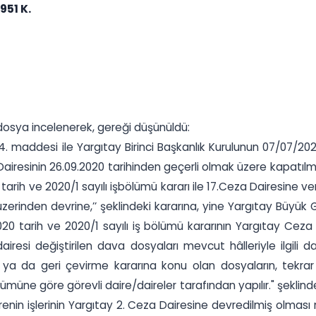
951 K.
osya incelenerek, gereği düşünüldü:
addesi ile Yargıtay Birinci Başkanlık Kurulunun 07/07/2020 ta
airesinin 26.09.2020 tarihinden geçerli olmak üzere kapatılm
rih ve 2020/1 sayılı işbölümü kararı ile 17.Ceza Dairesine ver
 üzerinden devrine,’’ şeklindeki kararına, yine Yargıtay Büyük 
020 tarih ve 2020/1 sayılı iş bölümü kararının Yargıtay Ceza
si değiştirilen dava dosyaları mevcut hâlleriyle ilgili da
a da geri çevirme kararına konu olan dosyaların, tekra
ümüne göre görevli daire/daireler tarafından yapılır." şekl
nin işlerinin Yargıtay 2. Ceza Dairesine devredilmiş olması 