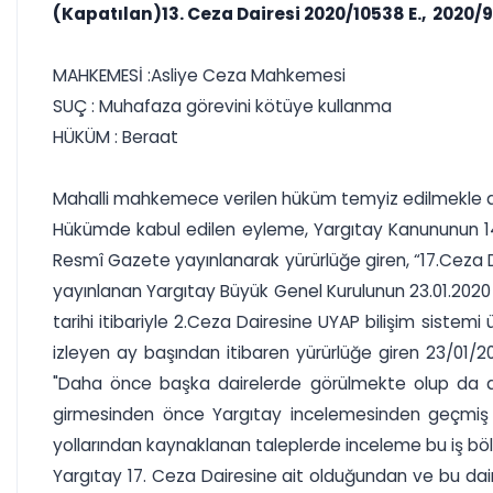
(Kapatılan)13. Ceza Dairesi 2020/10538 E., 2020/9
MAHKEMESİ :Asliye Ceza Mahkemesi
SUÇ : Muhafaza görevini kötüye kullanma
HÜKÜM : Beraat
Mahalli mahkemece verilen hüküm temyiz edilmekle d
Hükümde kabul edilen eyleme, Yargıtay Kanununun 14. m
Resmî Gazete yayınlanarak yürürlüğe giren, “17.Ceza D
yayınlanan Yargıtay Büyük Genel Kurulunun 23.01.2020 ta
tarihi itibariyle 2.Ceza Dairesine UYAP bilişim sistemi
izleyen ay başından itibaren yürürlüğe giren 23/01/2
"Daha önce başka dairelerde görülmekte olup da daire
girmesinden önce Yargıtay incelemesinden geçmiş y
yollarından kaynaklanan taleplerde inceleme bu iş böl
Yargıtay 17. Ceza Dairesine ait olduğundan ve bu daire