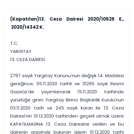
çalışsın
Ajanda ve
Finans ve Kasa
Etkinlikler
Hesap, kasa ve cari
Duruşma ve görev
takibi
(Kapatılan)13. Ceza Dairesi 2020/10525 E.,
takvimi
Raporlar ve Çıkt
2020/14342 K.
Hatırlatma ve
Tek tıkla profesyonel
Bildirim
rapor
Süreleri asla kaçırmayın
T.C.
YARGITAY
Tek panelde uçtan uca yönetim
UYAP & UETS entegrasyonundan finansa, hepsi bir arada.
13. CEZA DAİRESİ
Tüm özellikleri inceleyin
Ücretsiz Başlayın
2797 sayılı Yargıtay Kanunu'nun değişik 14. Maddesi
gereğince, 05.11.2020 tarihli ve 31295 sayılı Resmi
Gazete'de yayımlanarak 15.11.2020 tarihinde
yürürlüğe giren Yargıtay Birinci Başkanlık Kurulu'nun
03.11.2020 tarih ve 245 sayılı kararı ile 13. Ceza
Dairesi'nin 01.12.2020 tarihinden geçerli olmak üzere
KAPATILMASINA 13. Ceza Dairesine verilen ve bu
dairenin arşivinde bulunan işlerin 01.12.2020 tarihi