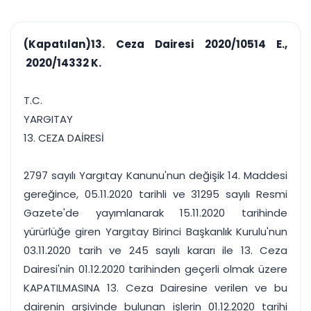
çalışsın
Ajanda ve
Finans ve Kasa
Etkinlikler
Hesap, kasa ve cari
Duruşma ve görev
takibi
(Kapatılan)13. Ceza Dairesi 2020/10514 E.,
takvimi
Raporlar ve Çıkt
2020/14332 K.
Hatırlatma ve
Tek tıkla profesyonel
Bildirim
rapor
Süreleri asla kaçırmayın
T.C.
YARGITAY
Tek panelde uçtan uca yönetim
UYAP & UETS entegrasyonundan finansa, hepsi bir arada.
13. CEZA DAİRESİ
Tüm özellikleri inceleyin
Ücretsiz Başlayın
2797 sayılı Yargıtay Kanunu'nun değişik 14. Maddesi
gereğince, 05.11.2020 tarihli ve 31295 sayılı Resmi
Gazete'de yayımlanarak 15.11.2020 tarihinde
yürürlüğe giren Yargıtay Birinci Başkanlık Kurulu'nun
03.11.2020 tarih ve 245 sayılı kararı ile 13. Ceza
Dairesi'nin 01.12.2020 tarihinden geçerli olmak üzere
KAPATILMASINA 13. Ceza Dairesine verilen ve bu
dairenin arşivinde bulunan işlerin 01.12.2020 tarihi