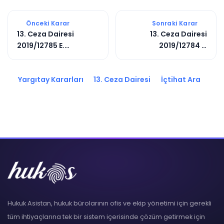
Önceki Karar
Sonraki Karar
13. Ceza Dairesi
13. Ceza Dairesi
2019/12785 E.
2019/12784 E.
2020/5060 K.
2020/1434 K.
Yargıtay Kararları
13. Ceza Dairesi
İçtihat Ara
Hukuk Asistan, hukuk bürolarının ofis ve ekip yönetimi için gerekli
tüm ihtiyaçlarına tek bir sistem içerisinde çözüm getirmek için