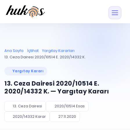
Özellikler
Fiyatlar
ENTEGRASYONLAR
YÖNETİM
UYAP
Dosya ve İçerikl
Ana Sayfa
İçtihat
Yargıtay Kararları
Blog
Entegrasyonu
Tüm dosyalar tek
ekranda
UYAP ile otomatik
13. Ceza Dairesi 2020/10514 E. 2020/14332 K.
senkron
Evrak ve Klasör
İçtihat
UYAP Evrak
Düzenleyin, hızlı erişi
Yargıtay Kararı
Entegrasyonu
İletişim
Kişiler ve İletişi
Evrakları tek tıkla aktarın
13. Ceza Dairesi 2020/10514 E.
Müvekkil ve taraf reh
UETS Entegrasyonu
2020/14332 K. — Yargıtay Kararı
Tebligatları anında
Vekalet Yöneti
Ücretsiz Başlayın
Giriş Yap
görün
Vekaletname ve yetk
takibi
13. Ceza Dairesi
2020/10514 Esas
PLANLAMA & TAKİP
AKILLI & FİNANS
2020/14332 Karar
27.11.2020
Otomasyon
Pano ve Takip
YENİ
Kuralları kurun, sist
Günlük işler tek bakışta