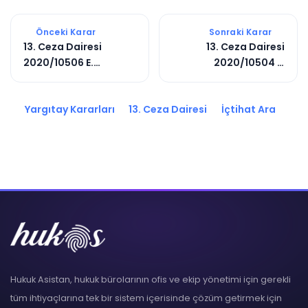
Önceki Karar
Sonraki Karar
13. Ceza Dairesi
13. Ceza Dairesi
2020/10506 E.
2020/10504 E.
2020/14324 K.
2020/14322 K.
Yargıtay Kararları
13. Ceza Dairesi
İçtihat Ara
Hukuk Asistan, hukuk bürolarının ofis ve ekip yönetimi için gerekli
tüm ihtiyaçlarına tek bir sistem içerisinde çözüm getirmek için