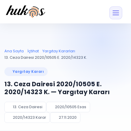
Özellikler
Fiyatlar
ENTEGRASYONLAR
YÖNETİM
UYAP
Dosya ve İçerikl
Ana Sayfa
İçtihat
Yargıtay Kararları
Blog
Entegrasyonu
Tüm dosyalar tek
ekranda
UYAP ile otomatik
13. Ceza Dairesi 2020/10505 E. 2020/14323 K.
senkron
Evrak ve Klasör
İçtihat
UYAP Evrak
Düzenleyin, hızlı erişi
Yargıtay Kararı
Entegrasyonu
İletişim
Kişiler ve İletişi
Evrakları tek tıkla aktarın
13. Ceza Dairesi 2020/10505 E.
Müvekkil ve taraf reh
UETS Entegrasyonu
2020/14323 K. — Yargıtay Kararı
Tebligatları anında
Vekalet Yöneti
Ücretsiz Başlayın
Giriş Yap
görün
Vekaletname ve yetk
takibi
13. Ceza Dairesi
2020/10505 Esas
PLANLAMA & TAKİP
AKILLI & FİNANS
2020/14323 Karar
27.11.2020
Otomasyon
Pano ve Takip
YENİ
Kuralları kurun, sist
Günlük işler tek bakışta