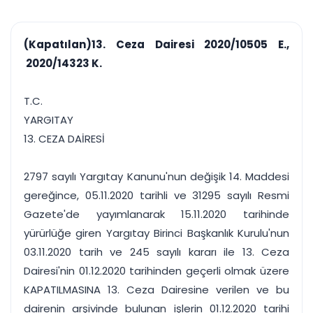
çalışsın
Ajanda ve
Finans ve Kasa
Etkinlikler
Hesap, kasa ve cari
Duruşma ve görev
takibi
(Kapatılan)13. Ceza Dairesi 2020/10505 E.,
takvimi
Raporlar ve Çıkt
2020/14323 K.
Hatırlatma ve
Tek tıkla profesyonel
Bildirim
rapor
Süreleri asla kaçırmayın
T.C.
YARGITAY
Tek panelde uçtan uca yönetim
UYAP & UETS entegrasyonundan finansa, hepsi bir arada.
13. CEZA DAİRESİ
Tüm özellikleri inceleyin
Ücretsiz Başlayın
2797 sayılı Yargıtay Kanunu'nun değişik 14. Maddesi
gereğince, 05.11.2020 tarihli ve 31295 sayılı Resmi
Gazete'de yayımlanarak 15.11.2020 tarihinde
yürürlüğe giren Yargıtay Birinci Başkanlık Kurulu'nun
03.11.2020 tarih ve 245 sayılı kararı ile 13. Ceza
Dairesi'nin 01.12.2020 tarihinden geçerli olmak üzere
KAPATILMASINA 13. Ceza Dairesine verilen ve bu
dairenin arşivinde bulunan işlerin 01.12.2020 tarihi