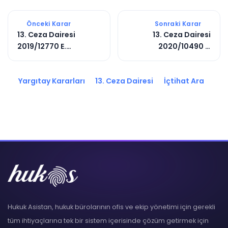
Önceki Karar
Sonraki Karar
13. Ceza Dairesi
13. Ceza Dairesi
2019/12770 E.
2020/10490 E.
2019/18630 K.
2020/14309 K.
Yargıtay Kararları
13. Ceza Dairesi
İçtihat Ara
Hukuk Asistan, hukuk bürolarının ofis ve ekip yönetimi için gerekli
tüm ihtiyaçlarına tek bir sistem içerisinde çözüm getirmek için