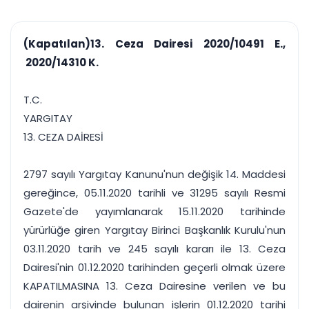
çalışsın
Ajanda ve
Finans ve Kasa
Etkinlikler
Hesap, kasa ve cari
Duruşma ve görev
takibi
(Kapatılan)13. Ceza Dairesi 2020/10491 E.,
takvimi
Raporlar ve Çıkt
2020/14310 K.
Hatırlatma ve
Tek tıkla profesyonel
Bildirim
rapor
Süreleri asla kaçırmayın
T.C.
YARGITAY
Tek panelde uçtan uca yönetim
UYAP & UETS entegrasyonundan finansa, hepsi bir arada.
13. CEZA DAİRESİ
Tüm özellikleri inceleyin
Ücretsiz Başlayın
2797 sayılı Yargıtay Kanunu'nun değişik 14. Maddesi
gereğince, 05.11.2020 tarihli ve 31295 sayılı Resmi
Gazete'de yayımlanarak 15.11.2020 tarihinde
yürürlüğe giren Yargıtay Birinci Başkanlık Kurulu'nun
03.11.2020 tarih ve 245 sayılı kararı ile 13. Ceza
Dairesi'nin 01.12.2020 tarihinden geçerli olmak üzere
KAPATILMASINA 13. Ceza Dairesine verilen ve bu
dairenin arşivinde bulunan işlerin 01.12.2020 tarihi