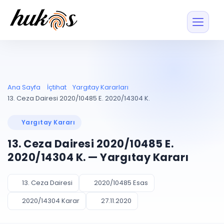
Özellikler
Fiyatlar
ENTEGRASYONLAR
YÖNETİM
UYAP
Dosya ve İçerikl
Ana Sayfa
İçtihat
Yargıtay Kararları
Blog
Entegrasyonu
Tüm dosyalar tek
ekranda
UYAP ile otomatik
13. Ceza Dairesi 2020/10485 E. 2020/14304 K.
senkron
Evrak ve Klasör
İçtihat
UYAP Evrak
Düzenleyin, hızlı erişi
Yargıtay Kararı
Entegrasyonu
İletişim
Kişiler ve İletişi
Evrakları tek tıkla aktarın
13. Ceza Dairesi 2020/10485 E.
Müvekkil ve taraf reh
UETS Entegrasyonu
2020/14304 K. — Yargıtay Kararı
Tebligatları anında
Vekalet Yöneti
Ücretsiz Başlayın
Giriş Yap
görün
Vekaletname ve yetk
takibi
13. Ceza Dairesi
2020/10485 Esas
PLANLAMA & TAKİP
AKILLI & FİNANS
2020/14304 Karar
27.11.2020
Otomasyon
Pano ve Takip
YENİ
Kuralları kurun, sist
Günlük işler tek bakışta