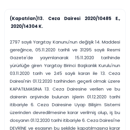
çalışsın
Ajanda ve
Finans ve Kasa
Etkinlikler
Hesap, kasa ve cari
Duruşma ve görev
takibi
(Kapatılan)13. Ceza Dairesi 2020/10485 E.,
takvimi
Raporlar ve Çıkt
2020/14304 K.
Hatırlatma ve
Tek tıkla profesyonel
Bildirim
rapor
Süreleri asla kaçırmayın
2797 sayılı Yargıtay Kanunu'nun değişik 14. Maddesi
gereğince, 05.11.2020 tarihli ve 31295 sayılı Resmi
Tek panelde uçtan uca yönetim
UYAP & UETS entegrasyonundan finansa, hepsi bir arada.
Gazete'de yayımlanarak 15.11.2020 tarihinde
Tüm özellikleri inceleyin
Ücretsiz Başlayın
yürürlüğe giren Yargıtay Birinci Başkanlık Kurulu'nun
03.11.2020 tarih ve 245 sayılı kararı ile 13. Ceza
Dairesi'nin 01.12.2020 tarihinden geçerli olmak üzere
KAPATILMASINA 13. Ceza Dairesine verilen ve bu
dairenin arşivinde bulunan işlerin 01.12.2020 tarihi
itibariyle 6. Ceza Dairesine Uyap Bilişim Sistemi
üzerinden devredilmesine karar verilmiş olup, iş bu
dosyanın 01.12.2020 tarihi itibariyle 6. Ceza Dairesi'ne
DEVRİNE ve esasının bu şekilde kapatılmasına karar