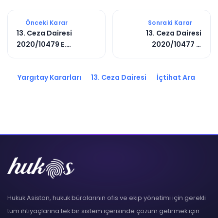
Önceki Karar
Sonraki Karar
13. Ceza Dairesi
13. Ceza Dairesi
2020/10479 E.
2020/10477 E.
2020/14298 K.
2020/14296 K.
Yargıtay Kararları
13. Ceza Dairesi
İçtihat Ara
Hukuk Asistan, hukuk bürolarının ofis ve ekip yönetimi için gerekli
tüm ihtiyaçlarına tek bir sistem içerisinde çözüm getirmek için