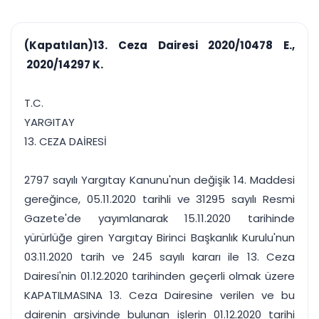
çalışsın
Ajanda ve
Finans ve Kasa
Etkinlikler
Hesap, kasa ve cari
Duruşma ve görev
takibi
(Kapatılan)13. Ceza Dairesi 2020/10478 E.,
takvimi
Raporlar ve Çıkt
2020/14297 K.
Hatırlatma ve
Tek tıkla profesyonel
Bildirim
rapor
Süreleri asla kaçırmayın
T.C.
YARGITAY
Tek panelde uçtan uca yönetim
UYAP & UETS entegrasyonundan finansa, hepsi bir arada.
13. CEZA DAİRESİ
Tüm özellikleri inceleyin
Ücretsiz Başlayın
2797 sayılı Yargıtay Kanunu'nun değişik 14. Maddesi
gereğince, 05.11.2020 tarihli ve 31295 sayılı Resmi
Gazete'de yayımlanarak 15.11.2020 tarihinde
yürürlüğe giren Yargıtay Birinci Başkanlık Kurulu'nun
03.11.2020 tarih ve 245 sayılı kararı ile 13. Ceza
Dairesi'nin 01.12.2020 tarihinden geçerli olmak üzere
KAPATILMASINA 13. Ceza Dairesine verilen ve bu
dairenin arşivinde bulunan işlerin 01.12.2020 tarihi