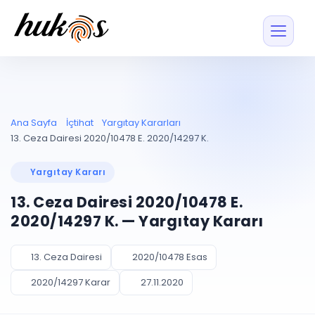
Özellikler
Fiyatlar
ENTEGRASYONLAR
YÖNETİM
UYAP
Dosya ve İçerikl
Ana Sayfa
İçtihat
Yargıtay Kararları
Blog
Entegrasyonu
Tüm dosyalar tek
ekranda
UYAP ile otomatik
13. Ceza Dairesi 2020/10478 E. 2020/14297 K.
senkron
Evrak ve Klasör
İçtihat
UYAP Evrak
Düzenleyin, hızlı erişi
Yargıtay Kararı
Entegrasyonu
İletişim
Kişiler ve İletişi
Evrakları tek tıkla aktarın
13. Ceza Dairesi 2020/10478 E.
Müvekkil ve taraf reh
UETS Entegrasyonu
2020/14297 K. — Yargıtay Kararı
Tebligatları anında
Vekalet Yöneti
Ücretsiz Başlayın
Giriş Yap
görün
Vekaletname ve yetk
takibi
13. Ceza Dairesi
2020/10478 Esas
PLANLAMA & TAKİP
AKILLI & FİNANS
2020/14297 Karar
27.11.2020
Otomasyon
Pano ve Takip
YENİ
Kuralları kurun, sist
Günlük işler tek bakışta