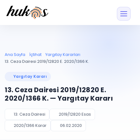
Özellikler
Fiyatlar
ENTEGRASYONLAR
YÖNETİM
UYAP
Dosya ve İçerikl
Ana Sayfa
İçtihat
Yargıtay Kararları
Blog
Entegrasyonu
Tüm dosyalar tek
ekranda
UYAP ile otomatik
13. Ceza Dairesi 2019/12820 E. 2020/1366 K.
senkron
Evrak ve Klasör
İçtihat
UYAP Evrak
Düzenleyin, hızlı erişi
Yargıtay Kararı
Entegrasyonu
İletişim
Kişiler ve İletişi
Evrakları tek tıkla aktarın
13. Ceza Dairesi 2019/12820 E.
Müvekkil ve taraf reh
UETS Entegrasyonu
2020/1366 K. — Yargıtay Kararı
Tebligatları anında
Vekalet Yöneti
Ücretsiz Başlayın
Giriş Yap
görün
Vekaletname ve yetk
takibi
13. Ceza Dairesi
2019/12820 Esas
PLANLAMA & TAKİP
AKILLI & FİNANS
2020/1366 Karar
06.02.2020
Otomasyon
Pano ve Takip
YENİ
Kuralları kurun, sist
Günlük işler tek bakışta