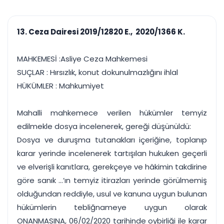
çalışsın
Ajanda ve
Finans ve Kasa
Etkinlikler
Hesap, kasa ve cari
Duruşma ve görev
takibi
13. Ceza Dairesi 2019/12820 E., 2020/1366 K.
takvimi
Raporlar ve Çıkt
Hatırlatma ve
Tek tıkla profesyonel
Bildirim
MAHKEMESİ :Asliye Ceza Mahkemesi
rapor
Süreleri asla kaçırmayın
SUÇLAR : Hırsızlık, konut dokunulmazlığını ihlal
HÜKÜMLER : Mahkumiyet
Tek panelde uçtan uca yönetim
UYAP & UETS entegrasyonundan finansa, hepsi bir arada.
Tüm özellikleri inceleyin
Ücretsiz Başlayın
Mahalli mahkemece verilen hükümler temyiz
edilmekle dosya incelenerek, gereği düşünüldü:
Dosya ve duruşma tutanakları içeriğine, toplanıp
karar yerinde incelenerek tartışılan hukuken geçerli
ve elverişli kanıtlara, gerekçeye ve hâkimin takdirine
göre sanık ...’ın temyiz itirazları yerinde görülmemiş
olduğundan reddiyle, usul ve kanuna uygun bulunan
hükümlerin tebliğnameye uygun olarak
ONANMASINA, 06/02/2020 tarihinde oybirliği ile karar