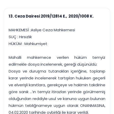
çalışsın
Ajanda ve
Finans ve Kasa
Etkinlikler
Hesap, kasa ve cari
Duruşma ve görev
takibi
13. Ceza Dairesi 2019/12814 E., 2020/1008 K.
takvimi
Raporlar ve Çıkt
Hatırlatma ve
Tek tıkla profesyonel
Bildirim
MAHKEMESİ :Asliye Ceza Mahkemesi
rapor
Süreleri asla kaçırmayın
SUÇ : Hırsızlık
HÜKÜM : Mahkumiyet
Tek panelde uçtan uca yönetim
UYAP & UETS entegrasyonundan finansa, hepsi bir arada.
Tüm özellikleri inceleyin
Ücretsiz Başlayın
Mahalli mahkemece verilen hüküm temyiz
edilmekle dosya incelenerek, gereği düşünüldü:
Dosya ve duruşma tutanakları içeriğine, toplanıp
karar yerinde incelenerek tartışılan hukuken geçerli
ve elverişli kanıtlara, gerekçeye ve hakimin takdirine
göre sanık ...’ın temyiz itirazları yerinde görülmemiş
olduğundan reddiyle usul ve kanuna uygun bulunan
hükmün tebliğnameye uygun olarak ONANMASINA,
04.02.2020 tarihinde oybirliği ile karar verildi.