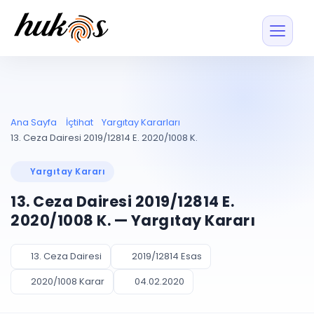
Özellikler
Fiyatlar
ENTEGRASYONLAR
YÖNETİM
UYAP
Dosya ve İçerikl
Ana Sayfa
İçtihat
Yargıtay Kararları
Blog
Entegrasyonu
Tüm dosyalar tek
ekranda
UYAP ile otomatik
13. Ceza Dairesi 2019/12814 E. 2020/1008 K.
senkron
Evrak ve Klasör
İçtihat
UYAP Evrak
Düzenleyin, hızlı erişi
Yargıtay Kararı
Entegrasyonu
İletişim
Kişiler ve İletişi
Evrakları tek tıkla aktarın
13. Ceza Dairesi 2019/12814 E.
Müvekkil ve taraf reh
UETS Entegrasyonu
2020/1008 K. — Yargıtay Kararı
Tebligatları anında
Vekalet Yöneti
Ücretsiz Başlayın
Giriş Yap
görün
Vekaletname ve yetk
takibi
13. Ceza Dairesi
2019/12814 Esas
PLANLAMA & TAKİP
AKILLI & FİNANS
2020/1008 Karar
04.02.2020
Otomasyon
Pano ve Takip
YENİ
Kuralları kurun, sist
Günlük işler tek bakışta