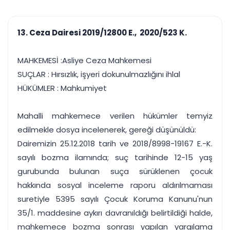
çalışsın
Ajanda ve
Finans ve Kasa
Etkinlikler
Hesap, kasa ve cari
Duruşma ve görev
takibi
13. Ceza Dairesi 2019/12800 E., 2020/523 K.
takvimi
Raporlar ve Çıkt
Hatırlatma ve
Tek tıkla profesyonel
Bildirim
MAHKEMESİ :Asliye Ceza Mahkemesi
rapor
Süreleri asla kaçırmayın
SUÇLAR : Hırsızlık, işyeri dokunulmazlığını ihlal
HÜKÜMLER : Mahkumiyet
Tek panelde uçtan uca yönetim
UYAP & UETS entegrasyonundan finansa, hepsi bir arada.
Tüm özellikleri inceleyin
Ücretsiz Başlayın
Mahalli mahkemece verilen hükümler temyiz
edilmekle dosya incelenerek, gereği düşünüldü:
Dairemizin 25.12.2018 tarih ve 2018/8998-19167 E.-K.
sayılı bozma ilamında; suç tarihinde 12-15 yaş
gurubunda bulunan suça sürüklenen çocuk
hakkında sosyal inceleme raporu aldırılmaması
suretiyle 5395 sayılı Çocuk Koruma Kanunu'nun
35/1. maddesine aykırı davranıldığı belirtildiği halde,
mahkemece bozma sonrası yapılan yargılama