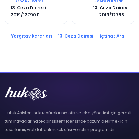
Önceki Karar
Sonraki Karar
13. Ceza Dairesi
13. Ceza Dairesi
2019/12790 E.
2019/12788 E.
2020/901 K.
2020/451 K.
Yargıtay Kararları
13. Ceza Dairesi
İçtihat Ara
Hukuk Asistan, hukuk bürolarının ofis ve ekip yönetimi için gerekli
tüm ihtiyaçlarına tek bir sistem içerisinde çözüm getirmek için
tasarlamış web tabanlı hukuk ofisi yönetim programıdır.