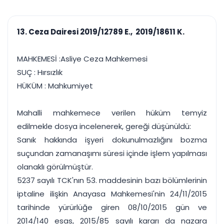
çalışsın
Ajanda ve
Finans ve Kasa
Etkinlikler
Hesap, kasa ve cari
Duruşma ve görev
takibi
13. Ceza Dairesi 2019/12789 E., 2019/18611 K.
takvimi
Raporlar ve Çıkt
Hatırlatma ve
Tek tıkla profesyonel
Bildirim
MAHKEMESİ :Asliye Ceza Mahkemesi
rapor
Süreleri asla kaçırmayın
SUÇ : Hırsızlık
HÜKÜM : Mahkumiyet
Tek panelde uçtan uca yönetim
UYAP & UETS entegrasyonundan finansa, hepsi bir arada.
Tüm özellikleri inceleyin
Ücretsiz Başlayın
Mahalli mahkemece verilen hüküm temyiz
edilmekle dosya incelenerek, gereği düşünüldü:
Sanık hakkında işyeri dokunulmazlığını bozma
suçundan zamanaşımı süresi içinde işlem yapılması
olanaklı görülmüştür.
5237 sayılı TCK'nın 53. maddesinin bazı bölümlerinin
iptaline ilişkin Anayasa Mahkemesi'nin 24/11/2015
tarihinde yürürlüğe giren 08/10/2015 gün ve
2014/140 esas, 2015/85 sayılı kararı da nazara