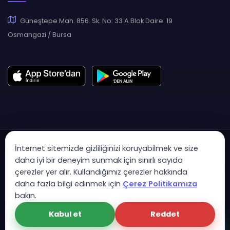
Güneştepe Mah. 856. Sk. No: 33 A Blok Daire: 19
Osmangazi / Bursa
İnternet sitemizde gizliliğinizi koruyabilmek ve size
daha iyi bir deneyim sunmak için sınırlı sayıda
çerezler yer alır. Kullandığımız çerezler hakkında
Copyright © 2007 - 2026 Hukas | Hukuk Asistan • Tüm Hakları
daha fazla bilgi edinmek için
Çerez Politikamıza
Saklıdır
bakın.
KVK Aydınlatma Metni
Gizlilik Politikası
Güvenlik Sözleşmesi
Kabul et
Reddet
Çerez Politikası