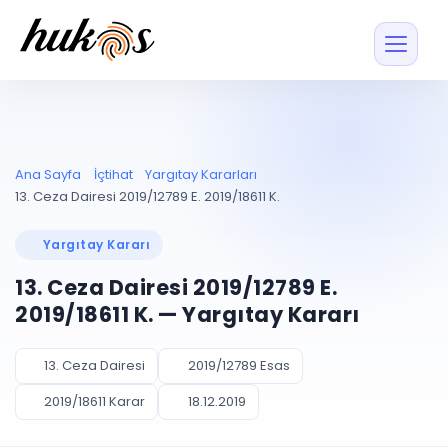
Özellikler
Fiyatlar
ENTEGRASYONLAR
YÖNETİM
UYAP
Dosya ve İçerikl
Ana Sayfa
İçtihat
Yargıtay Kararları
Blog
Entegrasyonu
Tüm dosyalar tek
ekranda
UYAP ile otomatik
13. Ceza Dairesi 2019/12789 E. 2019/18611 K.
senkron
Evrak ve Klasör
İçtihat
UYAP Evrak
Düzenleyin, hızlı erişi
Yargıtay Kararı
Entegrasyonu
İletişim
Kişiler ve İletişi
Evrakları tek tıkla aktarın
13. Ceza Dairesi 2019/12789 E.
Müvekkil ve taraf reh
UETS Entegrasyonu
2019/18611 K. — Yargıtay Kararı
Tebligatları anında
Vekalet Yöneti
Ücretsiz Başlayın
Giriş Yap
görün
Vekaletname ve yetk
takibi
13. Ceza Dairesi
2019/12789 Esas
PLANLAMA & TAKİP
AKILLI & FİNANS
2019/18611 Karar
18.12.2019
Otomasyon
Pano ve Takip
YENİ
Kuralları kurun, sist
Günlük işler tek bakışta