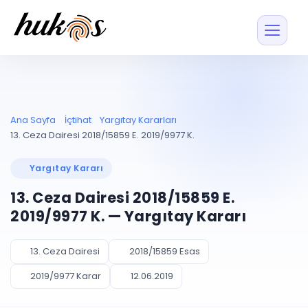
Özellikler
Fiyatlar
ENTEGRASYONLAR
YÖNETİM
UYAP
Dosya ve İçerikl
Ana Sayfa
İçtihat
Yargıtay Kararları
Blog
Entegrasyonu
Tüm dosyalar tek
ekranda
UYAP ile otomatik
13. Ceza Dairesi 2018/15859 E. 2019/9977 K.
senkron
Evrak ve Klasör
İçtihat
UYAP Evrak
Düzenleyin, hızlı erişi
Yargıtay Kararı
Entegrasyonu
İletişim
Kişiler ve İletişi
Evrakları tek tıkla aktarın
13. Ceza Dairesi 2018/15859 E.
Müvekkil ve taraf reh
UETS Entegrasyonu
2019/9977 K. — Yargıtay Kararı
Tebligatları anında
Vekalet Yöneti
Ücretsiz Başlayın
Giriş Yap
görün
Vekaletname ve yetk
takibi
13. Ceza Dairesi
2018/15859 Esas
PLANLAMA & TAKİP
AKILLI & FİNANS
2019/9977 Karar
12.06.2019
Otomasyon
Pano ve Takip
YENİ
Kuralları kurun, sist
Günlük işler tek bakışta