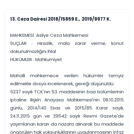
çalışsın
Ajanda ve
Finans ve Kasa
Etkinlikler
Hesap, kasa ve cari
Duruşma ve görev
takibi
13. Ceza Dairesi 2018/15859 E., 2019/9977 K.
takvimi
Raporlar ve Çıkt
Hatırlatma ve
Tek tıkla profesyonel
Bildirim
MAHKEMESİ :Asliye Ceza Mahkemesi
rapor
Süreleri asla kaçırmayın
SUÇLAR : Hırsızlık, mala zarar verme, konut
dokunulmazlığını ihlal
Tek panelde uçtan uca yönetim
UYAP & UETS entegrasyonundan finansa, hepsi bir arada.
HÜKÜMLER : Mahkumiyet
Tüm özellikleri inceleyin
Ücretsiz Başlayın
Mahalli mahkemece verilen hükümler temyiz
edilmekle dosya incelenerek, gereği düşünüldü:
5237 sayılı TCK'nın 53. maddesinin bazı bölümlerinin
iptaline ilişkin Anayasa Mahkemesi'nin 08.10.2015
günlü, 2014/140 Esas ve 2015/85 Karar sayılı,
24.11.2015 gün ve 29542 sayılı Resmi Gazete'de
yayımlanan kararı da nazara alınarak bu maddede
öngörülen hak yoksunluklarının uygulanmasının infaz