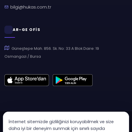
bilgi@hukas.com.tr
AR-GE OFİS
Güneştepe Mah. 856. Sk. No: 33 A Blok Daire: 19
Osmangazi / Bursa
İnternet sitemizde gizliliğinizi koruyabilmek ve size
daha iyi bir deneyim sunmak için sınırlı sayıda