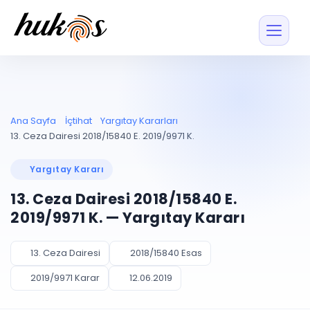
Özellikler
Fiyatlar
ENTEGRASYONLAR
YÖNETİM
UYAP
Dosya ve İçerikl
Ana Sayfa
İçtihat
Yargıtay Kararları
Blog
Entegrasyonu
Tüm dosyalar tek
ekranda
UYAP ile otomatik
13. Ceza Dairesi 2018/15840 E. 2019/9971 K.
senkron
Evrak ve Klasör
İçtihat
UYAP Evrak
Düzenleyin, hızlı erişi
Yargıtay Kararı
Entegrasyonu
İletişim
Kişiler ve İletişi
Evrakları tek tıkla aktarın
13. Ceza Dairesi 2018/15840 E.
Müvekkil ve taraf reh
UETS Entegrasyonu
2019/9971 K. — Yargıtay Kararı
Tebligatları anında
Vekalet Yöneti
Ücretsiz Başlayın
Giriş Yap
görün
Vekaletname ve yetk
takibi
13. Ceza Dairesi
2018/15840 Esas
PLANLAMA & TAKİP
AKILLI & FİNANS
2019/9971 Karar
12.06.2019
Otomasyon
Pano ve Takip
YENİ
Kuralları kurun, sist
Günlük işler tek bakışta