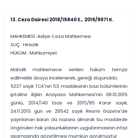
çalışsın
Ajanda ve
Finans ve Kasa
Etkinlikler
Hesap, kasa ve cari
Duruşma ve görev
takibi
13. Ceza Dairesi 2018/15840 E., 2019/9971 K.
takvimi
Raporlar ve Çıkt
Hatırlatma ve
Tek tıkla profesyonel
Bildirim
MAHKEMESİ :Asliye Ceza Mahkemesi
rapor
Süreleri asla kaçırmayın
SUÇ : Hırsızlık
HÜKÜM : Mahkumiyet
Tek panelde uçtan uca yönetim
UYAP & UETS entegrasyonundan finansa, hepsi bir arada.
Tüm özellikleri inceleyin
Ücretsiz Başlayın
Mahalli mahkemece verilen hüküm temyiz
edilmekle dosya incelenerek, gereği düşünüldü:
5237 sayılı TCK'nın 53. maddesinin bazı bölümlerinin
iptaline ilişkin Anayasa Mahkemesi'nin 08.10.2015
günlü, 2014/140 Esas ve 2015/85 Karar sayılı,
24.11.2015 gün ve 29542 sayılı Resmi Gazete'de
yayınlanan kararı da nazara alınarak bu maddede
öngörülen hak yoksunluklarının uygulanmasının infaz
aşamasında gözetilmesi mümkün görülmüştür