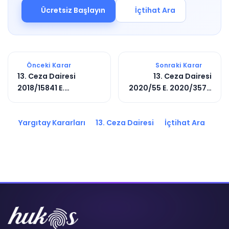
Ücretsiz Başlayın
İçtihat Ara
Önceki Karar
Sonraki Karar
13. Ceza Dairesi
13. Ceza Dairesi
2018/15841 E.
2020/55 E. 2020/3570
2019/9972 K.
K.
Yargıtay Kararları
13. Ceza Dairesi
İçtihat Ara