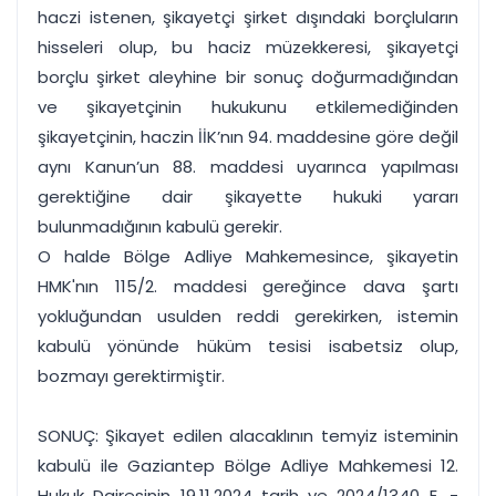
haczi istenen, şikayetçi şirket dışındaki borçluların
hisseleri olup, bu haciz müzekkeresi, şikayetçi
borçlu şirket aleyhine bir sonuç doğurmadığından
ve şikayetçinin hukukunu etkilemediğinden
şikayetçinin, haczin İİK’nın 94. maddesine göre değil
aynı Kanun’un 88. maddesi uyarınca yapılması
gerektiğine dair şikayette hukuki yararı
bulunmadığının kabulü gerekir.
O halde Bölge Adliye Mahkemesince, şikayetin
HMK'nın 115/2. maddesi gereğince dava şartı
yokluğundan usulden reddi gerekirken, istemin
kabulü yönünde hüküm tesisi isabetsiz olup,
bozmayı gerektirmiştir.
SONUÇ: Şikayet edilen alacaklının temyiz isteminin
kabulü ile Gaziantep Bölge Adliye Mahkemesi 12.
Hukuk Dairesinin 19.11.2024 tarih ve 2024/1340 E. -