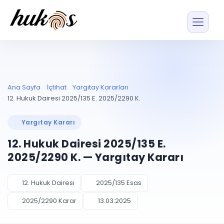
Özellikler
Fiyatlar
ENTEGRASYONLAR
YÖNETİM
UYAP
Dosya ve İçerikl
Ana Sayfa
İçtihat
Yargıtay Kararları
Blog
Entegrasyonu
Tüm dosyalar tek
ekranda
UYAP ile otomatik
12. Hukuk Dairesi 2025/135 E. 2025/2290 K.
senkron
Evrak ve Klasör
İçtihat
UYAP Evrak
Düzenleyin, hızlı erişi
Yargıtay Kararı
Entegrasyonu
İletişim
Kişiler ve İletişi
Evrakları tek tıkla aktarın
12. Hukuk Dairesi 2025/135 E.
Müvekkil ve taraf reh
UETS Entegrasyonu
2025/2290 K. — Yargıtay Kararı
Tebligatları anında
Vekalet Yöneti
Ücretsiz Başlayın
Giriş Yap
görün
Vekaletname ve yetk
takibi
12. Hukuk Dairesi
2025/135 Esas
PLANLAMA & TAKİP
AKILLI & FİNANS
2025/2290 Karar
13.03.2025
Otomasyon
Pano ve Takip
YENİ
Kuralları kurun, sist
Günlük işler tek bakışta