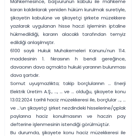
Mahkemesince, başvurunun kabulü ile mahkeme
kararı kaldırılarak yeniden hüküm kurulmak suretiyle,
şikayetin kabulüne ve şikayetçi şirkete müzekkere
yazılarak uygulanan hisse haczi işleminin iptaline
hükmedildiği, kararın alacaklı tarafından temyiz
edildiği anlaşılmıştır.
6100 sayılı Hukuk Muhakemeleri Kanunu'nun 114.
maddesinin 1. fıkrasının h bendi gereğince,
davacının dava açmakta hukuki yararının bulunması
dava şartıdır.
Somut uyuşmazlıkta; takip borçlularının ... Enerji
Elektrik Üretim A.Ş., ..., ... ve ... olduğu, şikayete konu
13.02.2024 tarihli haciz müzekkeresi ile, borçlular ..., ...
ve ...’un şikayetçi şirket nezdindeki hisselerine/çıplak
paylarına haciz konulmasının ve haczin pay
defterine işlenmesinin istendiği görülmüştür.
Bu durumda, şikayete konu haciz müzekkeresi ile