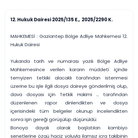
çalışsın
Ajanda ve
Finans ve Kasa
Etkinlikler
Hesap, kasa ve cari
Duruşma ve görev
takibi
12. Hukuk Dairesi 2025/135 E., 2025/2290 K.
takvimi
Raporlar ve Çıkt
Hatırlatma ve
Tek tıkla profesyonel
Bildirim
MAHKEMESİ : Gaziantep Bölge Adliye Mahkemesi 12.
rapor
Süreleri asla kaçırmayın
Hukuk Dairesi
Tek panelde uçtan uca yönetim
UYAP & UETS entegrasyonundan finansa, hepsi bir arada.
Yukarıda tarih ve numarası yazılı Bölge Adliye
Tüm özellikleri inceleyin
Ücretsiz Başlayın
Mahkemesince verilen kararın müddeti içinde
temyizen tetkiki alacaklı tarafından istenmesi
üzerine bu işle ilgili dosya daireye gönderilmiş olup,
dava dosyası için Tetkik Hakimi ... tarafından
düzenlenen rapor dinlendikten ve dosya
içerisindeki tüm belgeler okunup incelendikten
sonra işin gereği görüşülüp düşünüldü:
Bonoya dayalı olarak başlatılan kambiyo
senetlerine özgü haciz yoluyla ilamsız icra takibinin