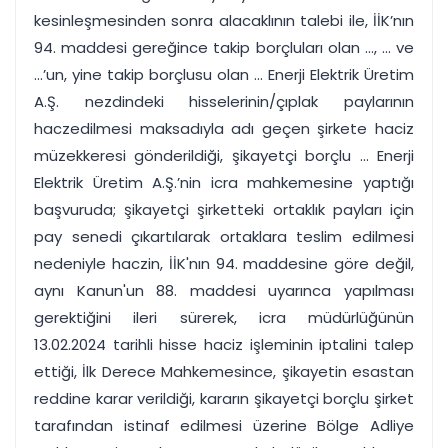
kesinleşmesinden sonra alacaklının talebi ile, İİK’nın
94. maddesi gereğince takip borçluları olan ..., ... ve
...’un, yine takip borçlusu olan ... Enerji Elektrik Üretim
A.Ş. nezdindeki hisselerinin/çıplak paylarının
haczedilmesi maksadıyla adı geçen şirkete haciz
müzekkeresi gönderildiği, şikayetçi borçlu ... Enerji
Elektrik Üretim A.Ş.’nin icra mahkemesine yaptığı
başvuruda; şikayetçi şirketteki ortaklık payları için
pay senedi çıkartılarak ortaklara teslim edilmesi
nedeniyle haczin, İİK'nın 94. maddesine göre değil,
aynı Kanun'un 88. maddesi uyarınca yapılması
gerektiğini ileri sürerek, icra müdürlüğünün
13.02.2024 tarihli hisse haciz işleminin iptalini talep
ettiği, İlk Derece Mahkemesince, şikayetin esastan
reddine karar verildiği, kararın şikayetçi borçlu şirket
tarafından istinaf edilmesi üzerine Bölge Adliye