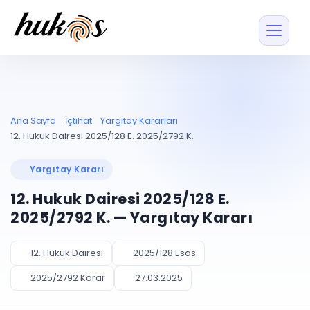
Özellikler
Fiyatlar
ENTEGRASYONLAR
YÖNETİM
UYAP
Dosya ve İçerikl
Ana Sayfa
İçtihat
Yargıtay Kararları
Blog
Entegrasyonu
Tüm dosyalar tek
ekranda
UYAP ile otomatik
12. Hukuk Dairesi 2025/128 E. 2025/2792 K.
senkron
Evrak ve Klasör
İçtihat
UYAP Evrak
Düzenleyin, hızlı erişi
Yargıtay Kararı
Entegrasyonu
İletişim
Kişiler ve İletişi
Evrakları tek tıkla aktarın
12. Hukuk Dairesi 2025/128 E.
Müvekkil ve taraf reh
UETS Entegrasyonu
2025/2792 K. — Yargıtay Kararı
Tebligatları anında
Vekalet Yöneti
Ücretsiz Başlayın
Giriş Yap
görün
Vekaletname ve yetk
takibi
12. Hukuk Dairesi
2025/128 Esas
PLANLAMA & TAKİP
AKILLI & FİNANS
2025/2792 Karar
27.03.2025
Otomasyon
Pano ve Takip
YENİ
Kuralları kurun, sist
Günlük işler tek bakışta