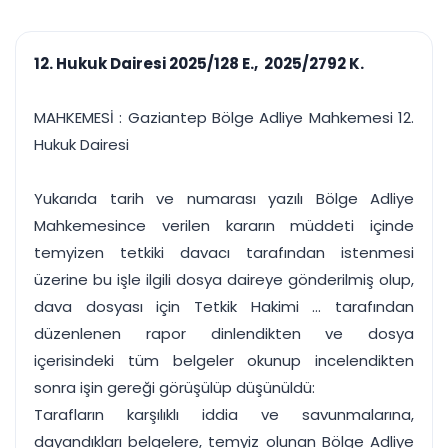
çalışsın
Ajanda ve
Finans ve Kasa
Etkinlikler
Hesap, kasa ve cari
Duruşma ve görev
takibi
12. Hukuk Dairesi 2025/128 E., 2025/2792 K.
takvimi
Raporlar ve Çıkt
Hatırlatma ve
Tek tıkla profesyonel
Bildirim
MAHKEMESİ : Gaziantep Bölge Adliye Mahkemesi 12.
rapor
Süreleri asla kaçırmayın
Hukuk Dairesi
Tek panelde uçtan uca yönetim
UYAP & UETS entegrasyonundan finansa, hepsi bir arada.
Yukarıda tarih ve numarası yazılı Bölge Adliye
Tüm özellikleri inceleyin
Ücretsiz Başlayın
Mahkemesince verilen kararın müddeti içinde
temyizen tetkiki davacı tarafından istenmesi
üzerine bu işle ilgili dosya daireye gönderilmiş olup,
dava dosyası için Tetkik Hakimi ... tarafından
düzenlenen rapor dinlendikten ve dosya
içerisindeki tüm belgeler okunup incelendikten
sonra işin gereği görüşülüp düşünüldü:
Tarafların karşılıklı iddia ve savunmalarına,
dayandıkları belgelere, temyiz olunan Bölge Adliye