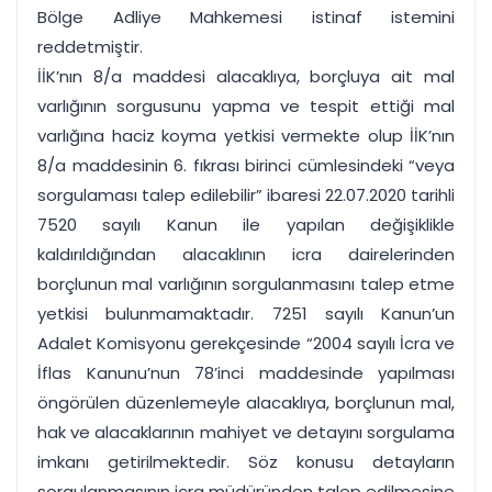
Bölge Adliye Mahkemesi istinaf istemini
reddetmiştir.
İİK’nın 8/a maddesi alacaklıya, borçluya ait mal
varlığının sorgusunu yapma ve tespit ettiği mal
varlığına haciz koyma yetkisi vermekte olup İİK’nın
8/a maddesinin 6. fıkrası birinci cümlesindeki “veya
sorgulaması talep edilebilir” ibaresi 22.07.2020 tarihli
7520 sayılı Kanun ile yapılan değişiklikle
kaldırıldığından alacaklının icra dairelerinden
borçlunun mal varlığının sorgulanmasını talep etme
yetkisi bulunmamaktadır. 7251 sayılı Kanun’un
Adalet Komisyonu gerekçesinde “2004 sayılı İcra ve
İflas Kanunu’nun 78’inci maddesinde yapılması
öngörülen düzenlemeyle alacaklıya, borçlunun mal,
hak ve alacaklarının mahiyet ve detayını sorgulama
imkanı getirilmektedir. Söz konusu detayların
sorgulanmasının icra müdüründen talep edilmesine