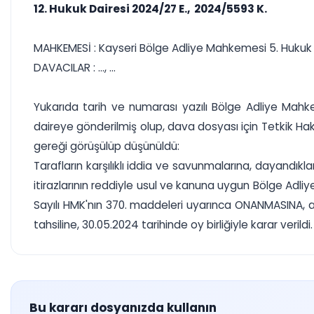
12. Hukuk Dairesi 2024/27 E., 2024/5593 K.
MAHKEMESİ : Kayseri Bölge Adliye Mahkemesi 5. Hukuk 
DAVACILAR : ..., ...
Yukarıda tarih ve numarası yazılı Bölge Adliye Mahke
daireye gönderilmiş olup, dava dosyası için Tetkik Hak
gereği görüşülüp düşünüldü:
Tarafların karşılıklı iddia ve savunmalarına, dayandı
itirazlarının reddiyle usul ve kanuna uygun Bölge Adl
Sayılı HMK'nın 370. maddeleri uyarınca ONANMASINA, 
tahsiline, 30.05.2024 tarihinde oy birliğiyle karar verildi.
Bu kararı dosyanızda kullanın