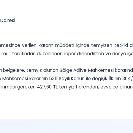
Dairesi
mesince verilen kararın müddeti içinde temyizen tetkiki dav
imi ... tarafından düzenlenen rapor dinlendikten ve dosya iç
kları belgelere, temyiz olunan Bölge Adliye Mahkemesi karar
iye Mahkemesi kararının 5311 Sayılı Kanun ile değişik İİK'nın
alınması gereken 427,60 TL temyiz harcından, evvelce alına