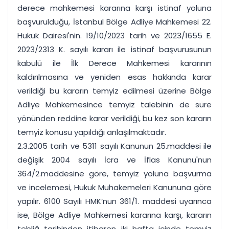
derece mahkemesi kararına karşı istinaf yoluna
başvurulduğu, İstanbul Bölge Adliye Mahkemesi 22.
Hukuk Dairesi'nin. 19/10/2023 tarih ve 2023/1655 E.
2023/2313 K. sayılı kararı ile istinaf başvurusunun
kabulü ile İlk Derece Mahkemesi kararının
kaldırılmasına ve yeniden esas hakkında karar
verildiği bu kararın temyiz edilmesi üzerine Bölge
Adliye Mahkemesince temyiz talebinin de süre
yönünden reddine karar verildiği, bu kez son kararın
temyiz konusu yapıldığı anlaşılmaktadır.
2.3.2005 tarih ve 5311 sayılı Kanunun 25.maddesi ile
değişik 2004 sayılı İcra ve İflas Kanunu'nun
364/2.maddesine göre, temyiz yoluna başvurma
ve incelemesi, Hukuk Muhakemeleri Kanununa göre
yapılır. 6100 Sayılı HMK’nun 361/1. maddesi uyarınca
ise, Bölge Adliye Mahkemesi kararına karşı, kararın
tebliğ tarihinden itibaren iki hafta içinde temyiz