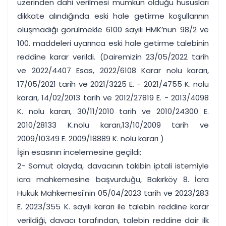
üzerinden dahi verilmesi mümkün olduğu hususları
dikkate alındığında eski hale getirme koşullarının
oluşmadığı görülmekle 6100 sayılı HMK’nun 98/2 ve
100. maddeleri uyarınca eski hale getirme talebinin
reddine karar verildi. (Dairemizin 23/05/2022 tarih
ve 2022/4407 Esas, 2022/6108 Karar nolu kararı,
17/05/2021 tarih ve 2021/3225 E. - 2021/4755 K. nolu
kararı, 14/02/2013 tarih ve 2012/27819 E. - 2013/4098
K. nolu kararı, 30/11/2010 tarih ve 2010/24300 E.
2010/28133 K.nolu kararı,13/10/2009 tarih ve
2009/10349 E. 2009/18889 K. nolu kararı )
İşin esasının incelemesine geçildi;
2- Somut olayda, davacının takibin iptali istemiyle
icra mahkemesine başvurduğu, Bakırköy 8. İcra
Hukuk Mahkemesi'nin 05/04/2023 tarih ve 2023/283
E. 2023/355 K. sayılı kararı ile talebin reddine karar
verildiği, davacı tarafından, talebin reddine dair ilk