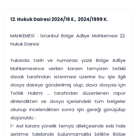
çalışsın
Ajanda ve
Finans ve Kasa
Etkinlikler
Hesap, kasa ve cari
Duruşma ve görev
takibi
12. Hukuk Dairesi 2024/16 E., 2024/1999 K.
takvimi
Raporlar ve Çıkt
Hatırlatma ve
Tek tıkla profesyonel
Bildirim
MAHKEMESİ : İstanbul Bölge Adliye Mahkemesi 22.
rapor
Süreleri asla kaçırmayın
Hukuk Dairesi
Tek panelde uçtan uca yönetim
UYAP & UETS entegrasyonundan finansa, hepsi bir arada.
Yukarıda tarih ve numarası yazılı Bölge Adliye
Tüm özellikleri inceleyin
Ücretsiz Başlayın
Mahkemesince verilen kararın temyizen tetkiki
davalı tarafından istenmesi üzerine bu işle ilgili
dosya daireye gönderilmiş olup, dava dosyası için
Tetkik Hakimi ... tarafından düzenlenen rapor
dinlendikten ve dosya içerisindeki tüm belgeler
okunup incelendikten sonra işin gereği görüşülüp
düşünüldü :
1- Asıl karara yönelik temyiz dilekçesinde eski hale
getirme talebinde bulunmamakla birlikte Bölge