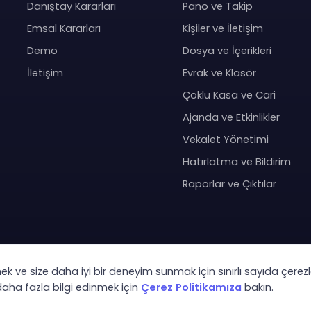
Danıştay Kararları
Pano ve Takip
Emsal Kararları
Kişiler ve İletişim
Demo
Dosya ve İçerikleri
İletişim
Evrak ve Klasör
Çoklu Kasa ve Cari
Ajanda ve Etkinlikler
Vekalet Yönetimi
Hatırlatma ve Bildirim
Raporlar ve Çıktılar
mek ve size daha iyi bir deneyim sunmak için sınırlı sayıda çerezl
Co
 daha fazla bilgi edinmek için
Çerez Politikamıza
bakın.
KVK Ay