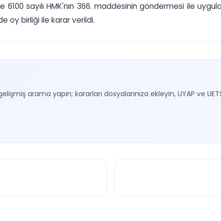
ri ve 6100 sayılı HMK'nın 366. maddesinin göndermesi ile uy
y birliği ile karar verildi.
gelişmiş arama yapın; kararları dosyalarınıza ekleyin, UYAP ve UET