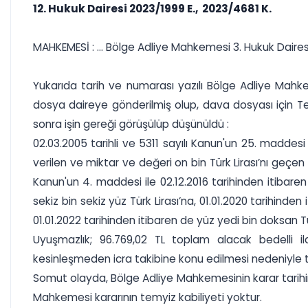
12. Hukuk Dairesi 2023/1999 E., 2023/4681 K.
MAHKEMESİ : ... Bölge Adliye Mahkemesi 3. Hukuk Daires
Yukarıda tarih ve numarası yazılı Bölge Adliye Mahke
dosya daireye gönderilmiş olup, dava dosyası için Te
sonra işin gereği görüşülüp düşünüldü :
02.03.2005 tarihli ve 5311 sayılı Kanun'un 25. madde
verilen ve miktar ve değeri on bin Türk Lirası’nı geçen 
Kanun'un 4. maddesi ile 02.12.2016 tarihinden itibaren k
sekiz bin sekiz yüz Türk Lirası’na, 01.01.2020 tarihinden 
01.01.2022 tarihinden itibaren de yüz yedi bin doksan Türk
Uyuşmazlık; 96.769,02 TL toplam alacak bedelli i
kesinleşmeden icra takibine konu edilmesi nedeniyle taki
Somut olayda, Bölge Adliye Mahkemesinin karar tarihine
Mahkemesi kararının temyiz kabiliyeti yoktur.