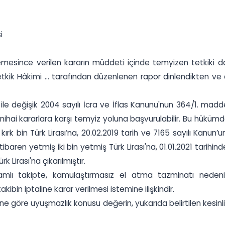
i
mesince verilen kararın müddeti içinde temyizen tetkiki dava
tkik Hâkimi ... tarafından düzenlenen rapor dinlendikten ve
si ile değişik 2004 sayılı İcra ve İflas Kanunu'nun 364/1. m
nihai kararlara karşı temyiz yoluna başvurulabilir. Bu hükümde ö
ırk bin Türk Lirası’na, 20.02.2019 tarih ve 7165 sayılı Kanun’un
itibaren yetmiş iki bin yetmiş Türk Lirası'na, 01.01.2021 tarihin
 Lirası'na çıkarılmıştır.
lamlı takipte, kamulaştırmasız el atma tazminatı nede
bin iptaline karar verilmesi istemine ilişkindir.
 göre uyuşmazlık konusu değerin, yukarıda belirtilen kesinlik 