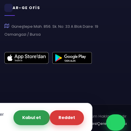
AR-GE OFİS
Güneştepe Mah. 856. Sk. No: 33 A Blok Daire: 19
Osmangazi / Bursa
er
pyright © 2007 - 2026 Hukas | Hukuk Asistan • Tüm Hakları Saklıdır
Kabul et
Reddet
dınlatma Metni
Gizlilik Politikası
Güvenlik Sözleşmesi
Çerez Politikası