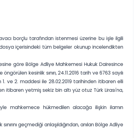
cı borçlu tarafından istenmesi üzerine bu işle ilgili
 dosya içerisindeki tüm belgeler okunup incelendikten
addesine göre Bölge Adliye Mahkemesi Hukuk Dairesince
ngörülen kesinlik sınırı, 24.11.2016 tarih ve 6763 sayılı
 1. ve 2. maddesi ile 28.02.2019 tarihinden itibaren elli
den itibaren yetmiş sekiz bin altı yüz otuz Türk Lirası'na,
niyle mahkemece hükmedilen alacağa ilişkin ilamın
sınırını geçmediği anlaşıldığından, anılan Bölge Adliye