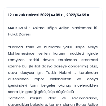
çalışsın
Ajanda ve
Finans ve Kasa
Etkinlikler
Hesap, kasa ve cari
Duruşma ve görev
takibi
12. Hukuk Dairesi 2022/4405 E., 2022/5459 K.
takvimi
Raporlar ve Çıkt
Hatırlatma ve
Tek tıkla profesyonel
Bildirim
MAHKEMESİ : Ankara Bölge Adliye Mahkemesi 19.
rapor
Süreleri asla kaçırmayın
Hukuk Dairesi
Tek panelde uçtan uca yönetim
UYAP & UETS entegrasyonundan finansa, hepsi bir arada.
Yukarıda tarih ve numarası yazılı Bölge Adliye
Tüm özellikleri inceleyin
Ücretsiz Başlayın
Mahkemesince verilen kararın müddeti içinde
temyizen tetkiki davacı tarafından istenmesi
üzerine bu işle ilgili dosya daireye gönderilmiş olup,
dava dosyası için Tetkik Hakimi ... tarafından
düzenlenen rapor dinlendikten ve dosya
içerisindeki tüm belgeler okunup incelendikten
sonra işin gereği görüşülüp düşünüldü :
Tarafların karşılıklı iddia ve savunmalarına,
dayandıkları belgelere, temyiz olunan Bölge Adliye