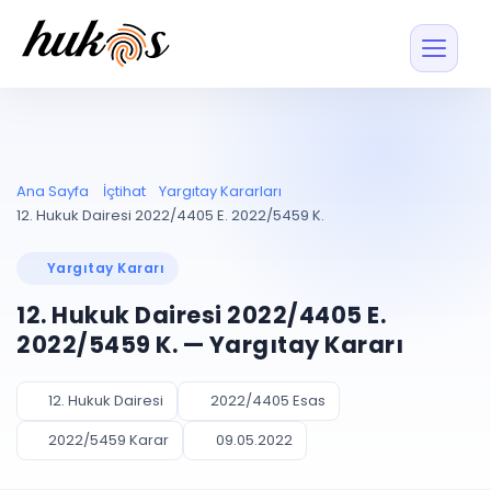
Özellikler
Fiyatlar
ENTEGRASYONLAR
YÖNETİM
UYAP
Dosya ve İçerikl
Ana Sayfa
İçtihat
Yargıtay Kararları
Blog
Entegrasyonu
Tüm dosyalar tek
ekranda
UYAP ile otomatik
12. Hukuk Dairesi 2022/4405 E. 2022/5459 K.
senkron
Evrak ve Klasör
İçtihat
UYAP Evrak
Düzenleyin, hızlı erişi
Yargıtay Kararı
Entegrasyonu
İletişim
Kişiler ve İletişi
Evrakları tek tıkla aktarın
12. Hukuk Dairesi 2022/4405 E.
Müvekkil ve taraf reh
UETS Entegrasyonu
2022/5459 K. — Yargıtay Kararı
Tebligatları anında
Vekalet Yöneti
Ücretsiz Başlayın
Giriş Yap
görün
Vekaletname ve yetk
takibi
12. Hukuk Dairesi
2022/4405 Esas
PLANLAMA & TAKİP
AKILLI & FİNANS
2022/5459 Karar
09.05.2022
Otomasyon
Pano ve Takip
YENİ
Kuralları kurun, sist
Günlük işler tek bakışta