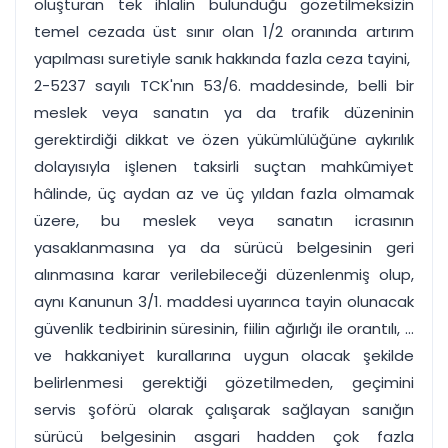
oluşturan tek ihlalin bulunduğu gözetilmeksizin
temel cezada üst sınır olan 1/2 oranında artırım
yapılması suretiyle sanık hakkında fazla ceza tayini,
2-5237 sayılı TCK'nın 53/6. maddesinde, belli bir
meslek veya sanatın ya da trafik düzeninin
gerektirdiği dikkat ve özen yükümlülüğüne aykırılık
dolayısıyla işlenen taksirli suçtan mahkûmiyet
hâlinde, üç aydan az ve üç yıldan fazla olmamak
üzere, bu meslek veya sanatın icrasının
yasaklanmasına ya da sürücü belgesinin geri
alınmasına karar verilebileceği düzenlenmiş olup,
aynı Kanunun 3/1. maddesi uyarınca tayin olunacak
güvenlik tedbirinin süresinin, fiilin ağırlığı ile orantılı, ...
ve hakkaniyet kurallarına uygun olacak şekilde
belirlenmesi gerektiği gözetilmeden, geçimini
servis şoförü olarak çalışarak sağlayan sanığın
sürücü belgesinin asgari hadden çok fazla