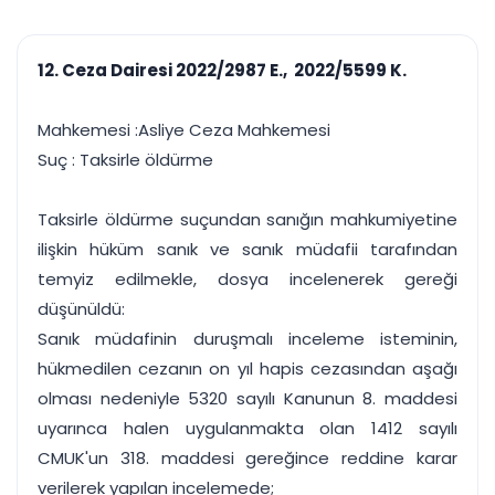
çalışsın
Ajanda ve
Finans ve Kasa
Etkinlikler
Hesap, kasa ve cari
Duruşma ve görev
takibi
12. Ceza Dairesi 2022/2987 E., 2022/5599 K.
takvimi
Raporlar ve Çıkt
Hatırlatma ve
Tek tıkla profesyonel
Bildirim
Mahkemesi :Asliye Ceza Mahkemesi
rapor
Süreleri asla kaçırmayın
Suç : Taksirle öldürme
Tek panelde uçtan uca yönetim
UYAP & UETS entegrasyonundan finansa, hepsi bir arada.
Taksirle öldürme suçundan sanığın mahkumiyetine
Tüm özellikleri inceleyin
Ücretsiz Başlayın
ilişkin hüküm sanık ve sanık müdafii tarafından
temyiz edilmekle, dosya incelenerek gereği
düşünüldü:
Sanık müdafinin duruşmalı inceleme isteminin,
hükmedilen cezanın on yıl hapis cezasından aşağı
olması nedeniyle 5320 sayılı Kanunun 8. maddesi
uyarınca halen uygulanmakta olan 1412 sayılı
CMUK'un 318. maddesi gereğince reddine karar
verilerek yapılan incelemede;