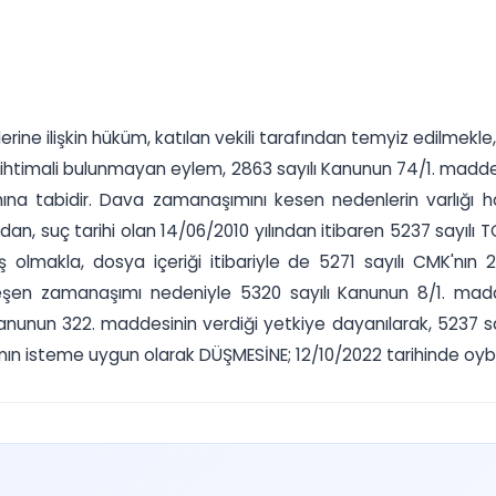
lerine ilişkin hüküm, katılan vekili tarafından temyiz edilmek
a ihtimali bulunmayan eylem, 2863 sayılı Kanunun 74/1. madde
ına tabidir. Dava zamanaşımını kesen nedenlerin varlığı h
, suç tarihi olan 14/06/2010 yılından itibaren 5237 sayılı T
olmakla, dosya içeriği itibariyle de 5271 sayılı CMK'nın 2
leşen zamanaşımı nedeniyle 5320 sayılı Kanunun 8/1. mad
nun 322. maddesinin verdiği yetkiye dayanılarak, 5237 sayı
 isteme uygun olarak DÜŞMESİNE; 12/10/2022 tarihinde oybirli