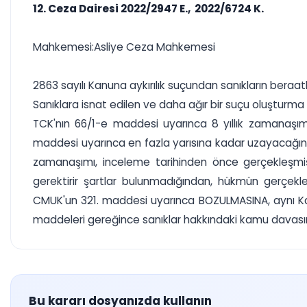
12. Ceza Dairesi 2022/2947 E., 2022/6724 K.
Mahkemesi:Asliye Ceza Mahkemesi
2863 sayılı Kanuna aykırılık suçundan sanıkların beraat
Sanıklara isnat edilen ve daha ağır bir suçu oluşturm
TCK'nın 66/1-e maddesi uyarınca 8 yıllık zamanaşım
maddesi uyarınca en fazla yarısına kadar uzayacağından
zamanaşımı, inceleme tarihinden önce gerçekleşmiş 
gerektirir şartlar bulunmadığından, hükmün gerçek
CMUK'un 321. maddesi uyarınca BOZULMASINA, aynı Kanu
maddeleri gereğince sanıklar hakkındaki kamu davasının
Bu kararı dosyanızda kullanın