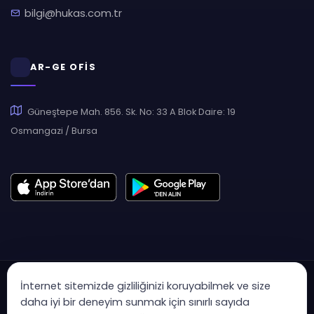
bilgi@hukas.com.tr
AR-GE OFİS
Güneştepe Mah. 856. Sk. No: 33 A Blok Daire: 19
Osmangazi / Bursa
İnternet sitemizde gizliliğinizi koruyabilmek ve size
daha iyi bir deneyim sunmak için sınırlı sayıda