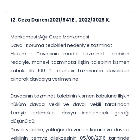
çalışsın
Ajanda ve
Finans ve Kasa
Etkinlikler
Hesap, kasa ve cari
Duruşma ve görev
takibi
12. Ceza Dairesi 2021/541 E., 2022/3025 K.
takvimi
Raporlar ve Çıkt
Hatırlatma ve
Tek tıkla profesyonel
Bildirim
Mahkemesi :Ağır Ceza Mahkemesi
rapor
Süreleri asla kaçırmayın
Dava : Koruma tedbirleri nedeniyle tazminat
Hüküm : Davacının maddi tazminat talebinin
Tek panelde uçtan uca yönetim
UYAP & UETS entegrasyonundan finansa, hepsi bir arada.
reddiyle, manevi tazminata ilişkin talebinin kısmen
Tüm özellikleri inceleyin
Ücretsiz Başlayın
kabulü ile 100 TL manevi tazminatın davalıdan
alınarak davacıya verilmesine
Davacının tazminat talebinin kısmen kabulüne ilişkin
hüküm davacı vekili ve davalı vekili tarafından
temyiz edilmekle, dosya incelenerek gereği
düşünüldü;
Davalı vekilinin, yokluğunda verilen kararın ve davacı
vekilinin temyiz dilekçesinin 05/08/2016 tarihinde