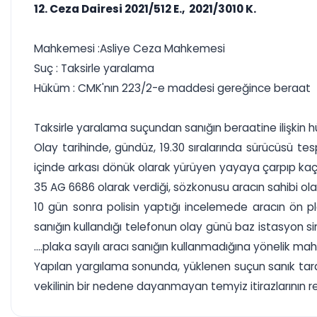
12. Ceza Dairesi 2021/512 E., 2021/3010 K.
Mahkemesi :Asliye Ceza Mahkemesi
Suç : Taksirle yaralama
Hüküm : CMK'nın 223/2-e maddesi gereğince beraat
Taksirle yaralama suçundan sanığın beraatine ilişkin h
Olay tarihinde, gündüz, 19.30 sıralarında sürücüsü te
içinde arkası dönük olarak yürüyen yayaya çarpıp kaçm
35 AG 6686 olarak verdiği, sözkonusu aracın sahibi olan 
10 gün sonra polisin yaptığı incelemede aracın ön pla
sanığın kullandığı telefonun olay günü baz istasyon sinya
....plaka sayılı aracı sanığın kullanmadığına yönelik m
Yapılan yargılama sonunda, yüklenen suçun sanık tara
vekilinin bir nedene dayanmayan temyiz itirazlarının re