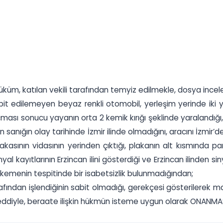
üküm, katılan vekili tarafından temyiz edilmekle, dosya ince
spit edilemeyen beyaz renkli otomobil, yerleşim yerinde iki 
ası sonucu yayanın orta 2 kemik kırığı şeklinde yaralandığı
sanığın olay tarihinde İzmir ilinde olmadığını, aracını İzmir’d
kasının vidasının yerinden çıktığı, plakanın alt kısmında p
l kayıtlarının Erzincan ilini gösterdiği ve Erzincan ilinden sin
ahkemenin tespitinde bir isabetsizlik bulunmadığından;
fından işlendiğinin sabit olmadığı, gerekçesi gösterilerek m
ddiyle, beraate ilişkin hükmün isteme uygun olarak ONANMASINA