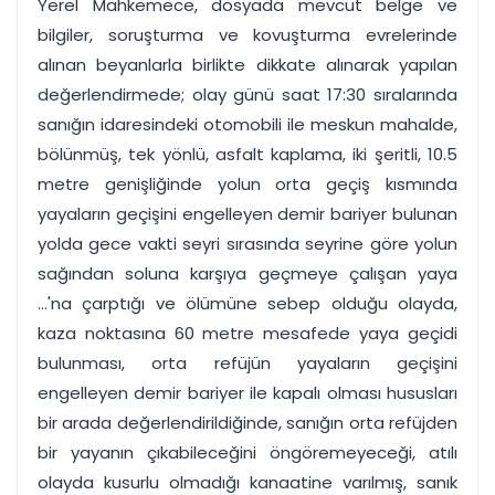
Yerel Mahkemece, dosyada mevcut belge ve
bilgiler, soruşturma ve kovuşturma evrelerinde
alınan beyanlarla birlikte dikkate alınarak yapılan
değerlendirmede; olay günü saat 17:30 sıralarında
sanığın idaresindeki otomobili ile meskun mahalde,
bölünmüş, tek yönlü, asfalt kaplama, iki şeritli, 10.5
metre genişliğinde yolun orta geçiş kısmında
yayaların geçişini engelleyen demir bariyer bulunan
yolda gece vakti seyri sırasında seyrine göre yolun
sağından soluna karşıya geçmeye çalışan yaya
...'na çarptığı ve ölümüne sebep olduğu olayda,
kaza noktasına 60 metre mesafede yaya geçidi
bulunması, orta refüjün yayaların geçişini
engelleyen demir bariyer ile kapalı olması hususları
bir arada değerlendirildiğinde, sanığın orta refüjden
bir yayanın çıkabileceğini öngöremeyeceği, atılı
olayda kusurlu olmadığı kanaatine varılmış, sanık