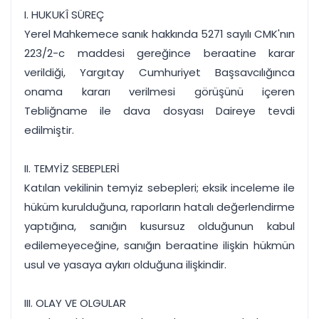
I. HUKUKÎ SÜREÇ
Yerel Mahkemece sanık hakkında 5271 sayılı CMK'nın
223/2-c maddesi gereğince beraatine karar
verildiği, Yargıtay Cumhuriyet Başsavcılığınca
onama kararı verilmesi görüşünü içeren
Tebliğname ile dava dosyası Daireye tevdi
edilmiştir.
II. TEMYİZ SEBEPLERİ
Katılan vekilinin temyiz sebepleri; eksik inceleme ile
hüküm kurulduğuna, raporların hatalı değerlendirme
yaptığına, sanığın kusursuz olduğunun kabul
edilemeyeceğine, sanığın beraatine ilişkin hükmün
usul ve yasaya aykırı olduğuna ilişkindir.
III. OLAY VE OLGULAR