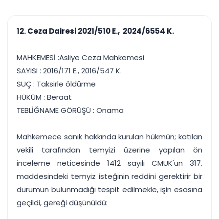
çalışsın
Ajanda ve
Finans ve Kasa
Etkinlikler
Hesap, kasa ve cari
Duruşma ve görev
takibi
12. Ceza Dairesi 2021/510 E., 2024/6554 K.
takvimi
Raporlar ve Çıkt
Hatırlatma ve
Tek tıkla profesyonel
Bildirim
MAHKEMESİ :Asliye Ceza Mahkemesi
rapor
Süreleri asla kaçırmayın
SAYISI : 2016/171 E., 2016/547 K.
SUÇ : Taksirle öldürme
Tek panelde uçtan uca yönetim
UYAP & UETS entegrasyonundan finansa, hepsi bir arada.
HÜKÜM : Beraat
Tüm özellikleri inceleyin
Ücretsiz Başlayın
TEBLİĞNAME GÖRÜŞÜ : Onama
Mahkemece sanık hakkında kurulan hükmün; katılan
vekili tarafından temyizi üzerine yapılan ön
inceleme neticesinde 1412 sayılı CMUK'un 317.
maddesindeki temyiz isteğinin reddini gerektirir bir
durumun bulunmadığı tespit edilmekle, işin esasına
geçildi, gereği düşünüldü: