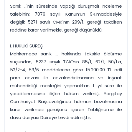
Sanık ...'nin süresinde yaptığı duruşmalı inceleme
talebinin; 7079 sayılı Kanun’un 94.maddesiyle
değişik 5271 sayılı CMK'nın 299/1. gereği takdîren
reddine karar verilmekle, gereği düşünüldü:
I. HUKUKÎ SÜREÇ
Mahkemece sanık ... hakkında taksirle öldürme
suçundan, 5237 sayılı TCK'nın 85/1, 62/1, 50/1.a,
52/2-4, 53/6. maddelerine göre 15.200,00 TL adli
para cezası ile cezalandırılmasına ve inşaat
mühendisliği mesleğini yapmaktan 1 yıl süre ile
yasaklanmasına ilişkin hüküm verilmiş, Yargıtay
Cumhuriyet Başsavcılığınca hükmün bozulmasına
karar verilmesi görüşünü içeren Tebliğname ile
dava dosyası Daireye tevdi edilmiştir.