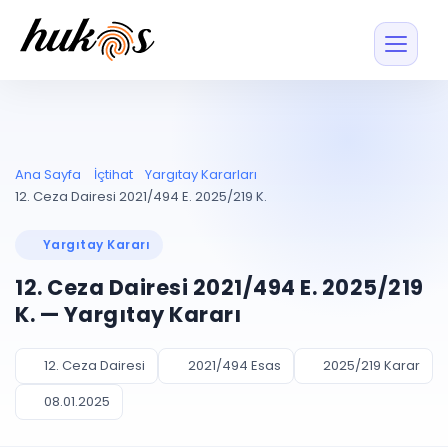
Özellikler
Fiyatlar
ENTEGRASYONLAR
YÖNETİM
UYAP
Dosya ve İçerikl
Ana Sayfa
İçtihat
Yargıtay Kararları
Blog
Entegrasyonu
Tüm dosyalar tek
ekranda
UYAP ile otomatik
12. Ceza Dairesi 2021/494 E. 2025/219 K.
senkron
Evrak ve Klasör
İçtihat
UYAP Evrak
Düzenleyin, hızlı erişi
Yargıtay Kararı
Entegrasyonu
İletişim
Kişiler ve İletişi
Evrakları tek tıkla aktarın
12. Ceza Dairesi 2021/494 E. 2025/219
Müvekkil ve taraf reh
UETS Entegrasyonu
K. — Yargıtay Kararı
Tebligatları anında
Vekalet Yöneti
Ücretsiz Başlayın
Giriş Yap
görün
Vekaletname ve yetk
takibi
12. Ceza Dairesi
2021/494 Esas
2025/219 Karar
PLANLAMA & TAKİP
AKILLI & FİNANS
08.01.2025
Otomasyon
Pano ve Takip
YENİ
Kuralları kurun, sist
Günlük işler tek bakışta