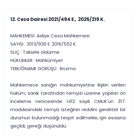
çalışsın
Ajanda ve
Finans ve Kasa
Etkinlikler
Hesap, kasa ve cari
Duruşma ve görev
takibi
12. Ceza Dairesi 2021/494 E., 2025/219 K.
takvimi
Raporlar ve Çıkt
Hatırlatma ve
Tek tıkla profesyonel
Bildirim
MAHKEMESİ :Asliye Ceza Mahkemesi
rapor
Süreleri asla kaçırmayın
SAYISI : 2013/930 E. 2016/552 K.
SUÇ : Taksirle öldürme
Tek panelde uçtan uca yönetim
UYAP & UETS entegrasyonundan finansa, hepsi bir arada.
HÜKÜMLER : Mahkûmiyet
Tüm özellikleri inceleyin
Ücretsiz Başlayın
TEBLİĞNAME GÖRÜŞÜ : Bozma
Mahkemece sanığın mahkumiyetine ilişkin verilen
hüküm, sanık tarafından temyizi üzerine yapılan ön
inceleme neticesinde 1412 sayılı CMUK'un 317.
maddesindeki temyiz isteğinin reddini gerektirir bir
durumun bulunmadığı tespit edilmekle, işin esasına
geçildi, gereği düşünüldü: