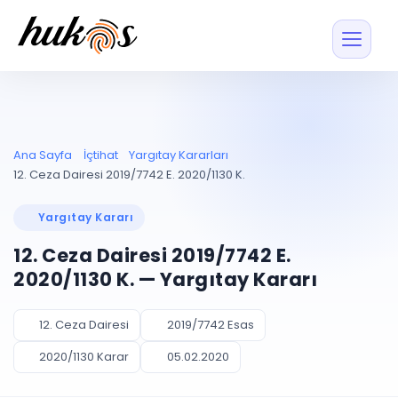
Özellikler
Fiyatlar
ENTEGRASYONLAR
YÖNETİM
UYAP
Dosya ve İçerikl
Ana Sayfa
İçtihat
Yargıtay Kararları
Blog
Entegrasyonu
Tüm dosyalar tek
ekranda
UYAP ile otomatik
12. Ceza Dairesi 2019/7742 E. 2020/1130 K.
senkron
Evrak ve Klasör
İçtihat
UYAP Evrak
Düzenleyin, hızlı erişi
Yargıtay Kararı
Entegrasyonu
İletişim
Kişiler ve İletişi
Evrakları tek tıkla aktarın
12. Ceza Dairesi 2019/7742 E.
Müvekkil ve taraf reh
UETS Entegrasyonu
2020/1130 K. — Yargıtay Kararı
Tebligatları anında
Vekalet Yöneti
Ücretsiz Başlayın
Giriş Yap
görün
Vekaletname ve yetk
takibi
12. Ceza Dairesi
2019/7742 Esas
PLANLAMA & TAKİP
AKILLI & FİNANS
2020/1130 Karar
05.02.2020
Otomasyon
Pano ve Takip
YENİ
Kuralları kurun, sist
Günlük işler tek bakışta