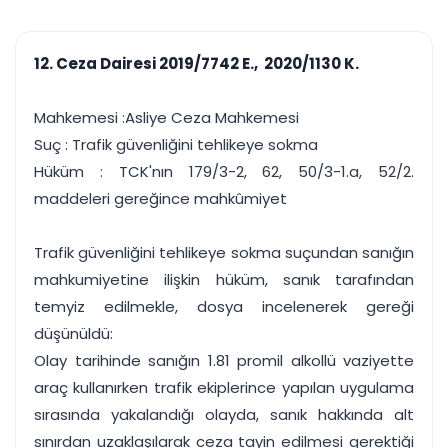
çalışsın
Ajanda ve
Finans ve Kasa
Etkinlikler
Hesap, kasa ve cari
Duruşma ve görev
takibi
12. Ceza Dairesi 2019/7742 E., 2020/1130 K.
takvimi
Raporlar ve Çıkt
Hatırlatma ve
Tek tıkla profesyonel
Bildirim
Mahkemesi :Asliye Ceza Mahkemesi
rapor
Süreleri asla kaçırmayın
Suç : Trafik güvenliğini tehlikeye sokma
Hüküm : TCK'nın 179/3-2, 62, 50/3-1.a, 52/2.
Tek panelde uçtan uca yönetim
UYAP & UETS entegrasyonundan finansa, hepsi bir arada.
maddeleri gereğince mahkûmiyet
Tüm özellikleri inceleyin
Ücretsiz Başlayın
Trafik güvenliğini tehlikeye sokma suçundan sanığın
mahkumiyetine ilişkin hüküm, sanık tarafından
temyiz edilmekle, dosya incelenerek gereği
düşünüldü:
Olay tarihinde sanığın 1.81 promil alkollü vaziyette
araç kullanırken trafik ekiplerince yapılan uygulama
sırasında yakalandığı olayda, sanık hakkında alt
sınırdan uzaklaşılarak ceza tayin edilmesi gerektiği