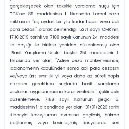
gerçekleşecek olan taksirle yaralama suçu için
TCK'nın 89. maddesinin 1. fıkrasında temel ceza
miktarının ''üç aydan bir yıla kadar hapis veya adli
para cezası'' olarak belirlendiği; 5271 sayılı CMK'nın,
17.10.2019 tarihli ve 7188 sayılı Kanunun 24. maddesi
ile başlığı ile birlikte yeniden düzenlenmiş olan
''Basit Yargılama Usulü'' başlıklı 251. maddesinin 1.
fıkrasında yer alan; ''Asliye ceza mahkemesince,
iddianamenin kabulünden sonra adli para cezasını
ve/veya üst sınırı iki yıl veya daha az süreli hapis
cezasını gerektiren suçlarda basit yargılama
usulünün uygulanmasına karar verilebilir.'' şeklindeki
düzenlemeye, 7188 sayılı Kanunun geçici 5.
maddesinin 1-d bendinde yer alan ''01/01/2020 tarihi
itibarıyla kovuşturma evresine geçilmiş, hükme
bağlanmış veya kesinleşmiş dosyalarda seri