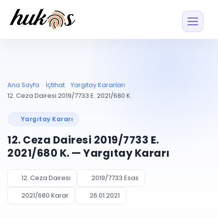
Özellikler
Fiyatlar
ENTEGRASYONLAR
YÖNETİM
UYAP
Dosya ve İçerikl
Ana Sayfa
İçtihat
Yargıtay Kararları
Blog
Entegrasyonu
Tüm dosyalar tek
ekranda
UYAP ile otomatik
12. Ceza Dairesi 2019/7733 E. 2021/680 K.
senkron
Evrak ve Klasör
İçtihat
UYAP Evrak
Düzenleyin, hızlı erişi
Yargıtay Kararı
Entegrasyonu
İletişim
Kişiler ve İletişi
Evrakları tek tıkla aktarın
12. Ceza Dairesi 2019/7733 E.
Müvekkil ve taraf reh
UETS Entegrasyonu
2021/680 K. — Yargıtay Kararı
Tebligatları anında
Vekalet Yöneti
Ücretsiz Başlayın
Giriş Yap
görün
Vekaletname ve yetk
takibi
12. Ceza Dairesi
2019/7733 Esas
PLANLAMA & TAKİP
AKILLI & FİNANS
2021/680 Karar
26.01.2021
Otomasyon
Pano ve Takip
YENİ
Kuralları kurun, sist
Günlük işler tek bakışta