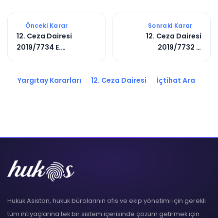
Önceki Karar
Sonraki Karar
12. Ceza Dairesi
12. Ceza Dairesi
2019/7734 E.
2019/7732 E.
2021/2397 K.
2020/6303 K.
Yargıtay Kararları
12. Ceza Dairesi
İçtihat Ara
Hukuk Asistan, hukuk bürolarının ofis ve ekip yönetimi için gerekli
tüm ihtiyaçlarına tek bir sistem içerisinde çözüm getirmek için