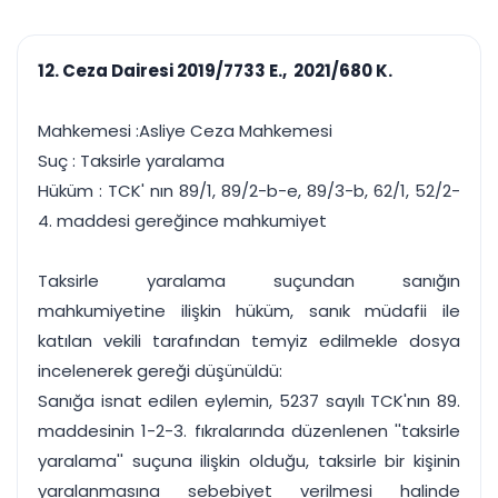
çalışsın
Ajanda ve
Finans ve Kasa
Etkinlikler
Hesap, kasa ve cari
Duruşma ve görev
takibi
12. Ceza Dairesi 2019/7733 E., 2021/680 K.
takvimi
Raporlar ve Çıkt
Hatırlatma ve
Tek tıkla profesyonel
Bildirim
Mahkemesi :Asliye Ceza Mahkemesi
rapor
Süreleri asla kaçırmayın
Suç : Taksirle yaralama
Hüküm : TCK' nın 89/1, 89/2-b-e, 89/3-b, 62/1, 52/2-
Tek panelde uçtan uca yönetim
UYAP & UETS entegrasyonundan finansa, hepsi bir arada.
4. maddesi gereğince mahkumiyet
Tüm özellikleri inceleyin
Ücretsiz Başlayın
Taksirle yaralama suçundan sanığın
mahkumiyetine ilişkin hüküm, sanık müdafii ile
katılan vekili tarafından temyiz edilmekle dosya
incelenerek gereği düşünüldü:
Sanığa isnat edilen eylemin, 5237 sayılı TCK'nın 89.
maddesinin 1-2-3. fıkralarında düzenlenen ''taksirle
yaralama'' suçuna ilişkin olduğu, taksirle bir kişinin
yaralanmasına sebebiyet verilmesi halinde