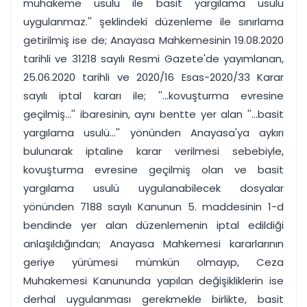
muhakeme usulü ile basit yargılama usulü
uygulanmaz.'' şeklindeki düzenleme ile sınırlama
getirilmiş ise de; Anayasa Mahkemesinin 19.08.2020
tarihli ve 31218 sayılı Resmi Gazete'de yayımlanan,
25.06.2020 tarihli ve 2020/16 Esas-2020/33 Karar
sayılı iptal kararı ile; ''...kovuşturma evresine
geçilmiş...'' ibaresinin, aynı bentte yer alan ''...basit
yargılama usulü...'' yönünden Anayasa'ya aykırı
bulunarak iptaline karar verilmesi sebebiyle,
kovuşturma evresine geçilmiş olan ve basit
yargılama usulü uygulanabilecek dosyalar
yönünden 7188 sayılı Kanunun 5. maddesinin 1-d
bendinde yer alan düzenlemenin iptal edildiği
anlaşıldığından; Anayasa Mahkemesi kararlarının
geriye yürümesi mümkün olmayıp, Ceza
Muhakemesi Kanununda yapılan değişikliklerin ise
derhal uygulanması gerekmekle birlikte, basit