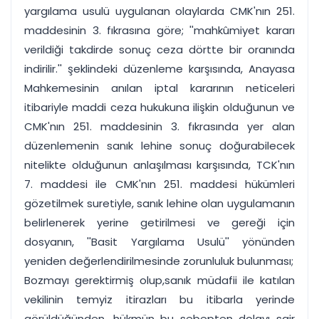
yargılama usulü uygulanan olaylarda CMK'nın 251.
maddesinin 3. fıkrasına göre; ''mahkûmiyet kararı
verildiği takdirde sonuç ceza dörtte bir oranında
indirilir.'' şeklindeki düzenleme karşısında, Anayasa
Mahkemesinin anılan iptal kararının neticeleri
itibariyle maddi ceza hukukuna ilişkin olduğunun ve
CMK'nın 251. maddesinin 3. fıkrasında yer alan
düzenlemenin sanık lehine sonuç doğurabilecek
nitelikte olduğunun anlaşılması karşısında, TCK'nın
7. maddesi ile CMK'nın 251. maddesi hükümleri
gözetilmek suretiyle, sanık lehine olan uygulamanın
belirlenerek yerine getirilmesi ve gereği için
dosyanın, ''Basit Yargılama Usulü'' yönünden
yeniden değerlendirilmesinde zorunluluk bulunması;
Bozmayı gerektirmiş olup,sanık müdafii ile katılan
vekilinin temyiz itirazları bu itibarla yerinde
görüldüğünden, hükmün bu sebepten dolayı sair