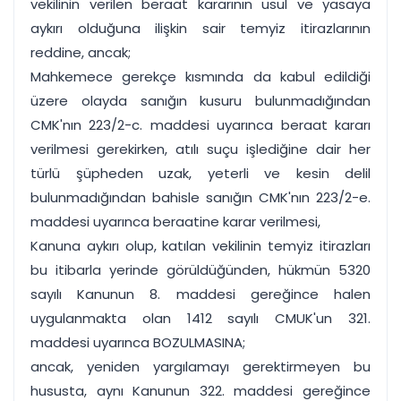
vekilinin verilen beraat kararının usul ve yasaya
aykırı olduğuna ilişkin sair temyiz itirazlarının
reddine, ancak;
Mahkemece gerekçe kısmında da kabul edildiği
üzere olayda sanığın kusuru bulunmadığından
CMK'nın 223/2-c. maddesi uyarınca beraat kararı
verilmesi gerekirken, atılı suçu işlediğine dair her
türlü şüpheden uzak, yeterli ve kesin delil
bulunmadığından bahisle sanığın CMK'nın 223/2-e.
maddesi uyarınca beraatine karar verilmesi,
Kanuna aykırı olup, katılan vekilinin temyiz itirazları
bu itibarla yerinde görüldüğünden, hükmün 5320
sayılı Kanunun 8. maddesi gereğince halen
uygulanmakta olan 1412 sayılı CMUK'un 321.
maddesi uyarınca BOZULMASINA;
ancak, yeniden yargılamayı gerektirmeyen bu
hususta, aynı Kanunun 322. maddesi gereğince