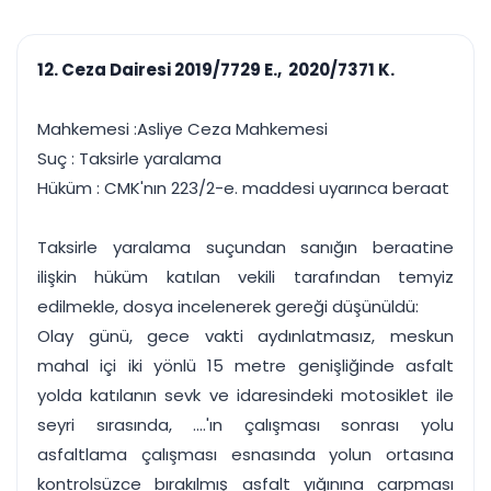
çalışsın
Ajanda ve
Finans ve Kasa
Etkinlikler
Hesap, kasa ve cari
Duruşma ve görev
takibi
12. Ceza Dairesi 2019/7729 E., 2020/7371 K.
takvimi
Raporlar ve Çıkt
Hatırlatma ve
Tek tıkla profesyonel
Bildirim
Mahkemesi :Asliye Ceza Mahkemesi
rapor
Süreleri asla kaçırmayın
Suç : Taksirle yaralama
Hüküm : CMK'nın 223/2-e. maddesi uyarınca beraat
Tek panelde uçtan uca yönetim
UYAP & UETS entegrasyonundan finansa, hepsi bir arada.
Tüm özellikleri inceleyin
Ücretsiz Başlayın
Taksirle yaralama suçundan sanığın beraatine
ilişkin hüküm katılan vekili tarafından temyiz
edilmekle, dosya incelenerek gereği düşünüldü:
Olay günü, gece vakti aydınlatmasız, meskun
mahal içi iki yönlü 15 metre genişliğinde asfalt
yolda katılanın sevk ve idaresindeki motosiklet ile
seyri sırasında, ....'ın çalışması sonrası yolu
asfaltlama çalışması esnasında yolun ortasına
kontrolsüzce bırakılmış asfalt yığınına çarpması