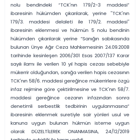
nolu bendindeki “TCK'nın 179/2-3 maddesi”
ibaresinin hükümden çıkarılarak, yerine ''TCK'nın
179/3. maddesi delaleti ile 179/2. maddesi''
ibaresinin eklenmesi ve hükmün 5 nolu bendinin
hükümden çıkarılarak yerine “Sanığın sabıkasında
bulunan Ünye Ağır Ceza Mahkemesinin 24.09.2008
tarihinde kesinleşen 2006/301 Esas 2007/137 Karar
sayılı ilamı ile verilen 10 yıl hapis cezası sebebiyle
mükerrir olduğundan, sanığa verilen hapis cezasının
TCK'nın 58/6. maddesi gereğince mükerrirlere özgü
infaz rejimine göre çektirilmesine ve TCK'nın 58/7.
maddesi gereğince cezanın infazından sonra
denetimli serbestlik tedbirinin uygulanmasına”
ibaresinin eklenmek suretiyle sair yönleri usul ve
kanuna uygun bulunan hükmün isteme uygun
olarak DÜZELTİLEREK ONANMASINA, 24/12/2019
tarihinde oybirliği ile karar verildi.