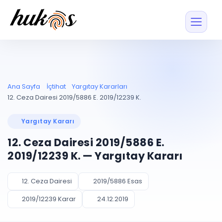
Özellikler
Fiyatlar
ENTEGRASYONLAR
YÖNETİM
UYAP
Dosya ve İçerikl
Ana Sayfa
İçtihat
Yargıtay Kararları
Blog
Entegrasyonu
Tüm dosyalar tek
ekranda
UYAP ile otomatik
12. Ceza Dairesi 2019/5886 E. 2019/12239 K.
senkron
Evrak ve Klasör
İçtihat
UYAP Evrak
Düzenleyin, hızlı erişi
Yargıtay Kararı
Entegrasyonu
İletişim
Kişiler ve İletişi
Evrakları tek tıkla aktarın
12. Ceza Dairesi 2019/5886 E.
Müvekkil ve taraf reh
UETS Entegrasyonu
2019/12239 K. — Yargıtay Kararı
Tebligatları anında
Vekalet Yöneti
Ücretsiz Başlayın
Giriş Yap
görün
Vekaletname ve yetk
takibi
12. Ceza Dairesi
2019/5886 Esas
PLANLAMA & TAKİP
AKILLI & FİNANS
2019/12239 Karar
24.12.2019
Otomasyon
Pano ve Takip
YENİ
Kuralları kurun, sist
Günlük işler tek bakışta