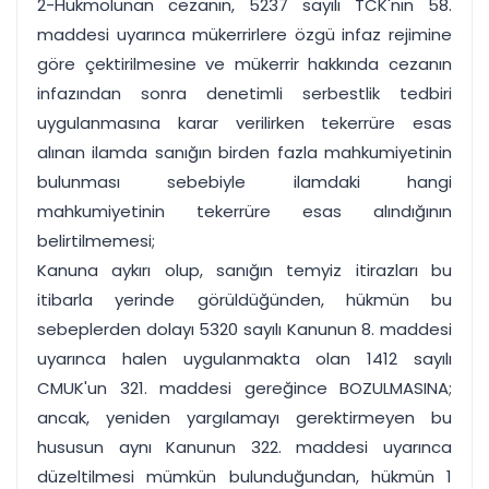
2-Hükmolunan cezanın, 5237 sayılı TCK'nın 58.
maddesi uyarınca mükerrirlere özgü infaz rejimine
göre çektirilmesine ve mükerrir hakkında cezanın
infazından sonra denetimli serbestlik tedbiri
uygulanmasına karar verilirken tekerrüre esas
alınan ilamda sanığın birden fazla mahkumiyetinin
bulunması sebebiyle ilamdaki hangi
mahkumiyetinin tekerrüre esas alındığının
belirtilmemesi;
Kanuna aykırı olup, sanığın temyiz itirazları bu
itibarla yerinde görüldüğünden, hükmün bu
sebeplerden dolayı 5320 sayılı Kanunun 8. maddesi
uyarınca halen uygulanmakta olan 1412 sayılı
CMUK'un 321. maddesi gereğince BOZULMASINA;
ancak, yeniden yargılamayı gerektirmeyen bu
hususun aynı Kanunun 322. maddesi uyarınca
düzeltilmesi mümkün bulunduğundan, hükmün 1