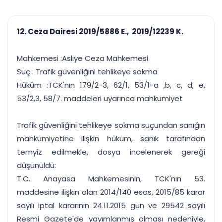
çalışsın
Ajanda ve
Finans ve Kasa
Etkinlikler
Hesap, kasa ve cari
Duruşma ve görev
takibi
12. Ceza Dairesi 2019/5886 E., 2019/12239 K.
takvimi
Raporlar ve Çıkt
Hatırlatma ve
Tek tıkla profesyonel
Bildirim
Mahkemesi :Asliye Ceza Mahkemesi
rapor
Süreleri asla kaçırmayın
Suç : Trafik güvenliğini tehlikeye sokma
Hüküm :TCK'nın 179/2-3, 62/1, 53/1-a ,b, c, d, e,
Tek panelde uçtan uca yönetim
UYAP & UETS entegrasyonundan finansa, hepsi bir arada.
53/2,3, 58/7. maddeleri uyarınca mahkumiyet
Tüm özellikleri inceleyin
Ücretsiz Başlayın
Trafik güvenliğini tehlikeye sokma suçundan sanığın
mahkumiyetine ilişkin hüküm, sanık tarafından
temyiz edilmekle, dosya incelenerek gereği
düşünüldü:
T.C. Anayasa Mahkemesinin, TCK'nın 53.
maddesine ilişkin olan 2014/140 esas, 2015/85 karar
sayılı iptal kararının 24.11.2015 gün ve 29542 sayılı
Resmi Gazete'de yayımlanmış olması nedeniyle,