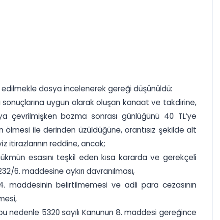
z edilmekle dosya incelenerek gereği düşünüldü:
 sonuçlarına uygun olarak oluşan kanaat ve takdirine,
ya çevrilmişken bozma sonrası günlüğünü 40 TL’ye
nın ölmesi ile derinden üzüldüğüne, orantısız şekilde alt
iz itirazlarının reddine, ancak;
ükmün esasını teşkil eden kısa kararda ve gerekçeli
32/6. maddesine aykırı davranılması,
4. maddesinin belirtilmemesi ve adli para cezasının
mesi,
ün bu nedenle 5320 sayılı Kanunun 8. maddesi gereğince