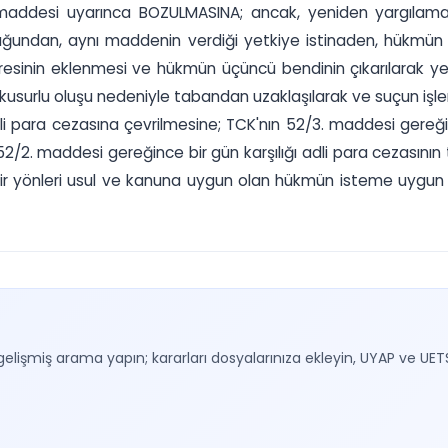
 maddesi uyarınca BOZULMASINA; ancak, yeniden yargılama
undan, aynı maddenin verdiği yetkiye istinaden, hükmün b
sinin eklenmesi ve hükmün üçüncü bendinin çıkarılarak yeri
i kusurlu oluşu nedeniyle tabandan uzaklaşılarak ve suçun işle
i para cezasına çevrilmesine; TCK'nın 52/3. maddesi gereği
52/2. maddesi gereğince bir gün karşılığı adli para cezasının 
, sair yönleri usul ve kanuna uygun olan hükmün isteme uygun
gelişmiş arama yapın; kararları dosyalarınıza ekleyin, UYAP ve UET