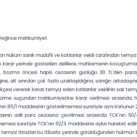
 gereğince mahkumiyet
in hüküm sanık müdafii ve katılanlar vekili tarafından temyi
 karar yerinde gösterilen delillere, mahkemenin kovuşturma
n, bozma öncesi hapis cezasının günlüğü 30 TL’den para
ğine, alt sınırdan çok fazla uzaklaşıldığına, sanığın arkadaşı
ekçesi vererek kararı temyiz eden katılanlar vekilinin sair temy
ürme suçundan mahkumiyetine karar verilmesi sırasında, h
ın 85/1 maddesinin gösterilmemesi suretiyle aynı Kanunun 2
sının adli para cezasına çevrilmesi sırasında TCK'nın 50/
memesi suretiyle TCK'nın 52/3. maddesine aykırı hareket edil
inin temyiz itirazları bu itibarla yerinde görüldüğünden hükm