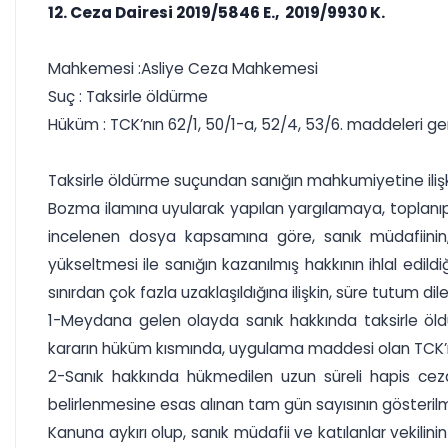
12. Ceza Dairesi 2019/5846 E., 2019/9930 K.
Mahkemesi :Asliye Ceza Mahkemesi
Suç : Taksirle öldürme
Hüküm : TCK’nın 62/1, 50/1-a, 52/4, 53/6. maddeleri
Taksirle öldürme suçundan sanığın mahkumiyetine ilişk
Bozma ilamına uyularak yapılan yargılamaya, toplanıp
incelenen dosya kapsamına göre, sanık müdafiini
yükseltmesi ile sanığın kazanılmış hakkının ihlal edildi
sınırdan çok fazla uzaklaşıldığına ilişkin, süre tutum dil
1-Meydana gelen olayda sanık hakkında taksirle öld
kararın hüküm kısmında, uygulama maddesi olan TCK’n
2-Sanık hakkında hükmedilen uzun süreli hapis ceza
belirlenmesine esas alınan tam gün sayısının gösteril
Kanuna aykırı olup, sanık müdafii ve katılanlar vekil