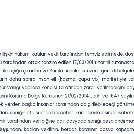
 ilişkin hüküm, katılan vekili tarafından temyiz edilmekle, d
arafından ortak tanzim edilen 17/03/2014 tarihli tutanakt
sı ile açığa çıkarılan ve Kurula sunulmak üzere gerekli bel
mezarın daha sonra insan eli (kazma, çapa vb) marifetiyle tahr
ür varlığı yapılara kendisi tarafından zarar verilmediğini
ını Koruma Bölge Kurulunun 21/02/2014 tarih ve 1647 sayılı kara
 çok yerden başka insanlar tarafından da girilebileceği görülmek
ndan, sanığın atılı suçtan beraatine karar verilmesinde isabets
k tarafından verildiğine dair dosyada sanığı cezalandırmaya
undan, katılan vekilinin, beraat kararının dosya kapsamı il