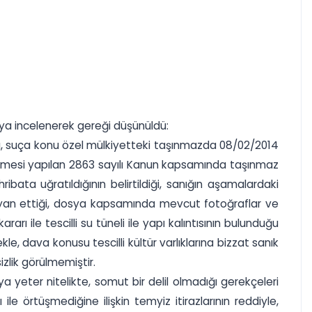
osya incelenerek gereği düşünüldü:
a, suça konu özel mülkiyetteki taşınmazda 08/02/2014
gelemesi yapılan 2863 sayılı Kanun kapsamında taşınmaz
ibata uğratıldığının belirtildiği, sanığın aşamalardaki
 beyan ettiği, dosya kapsamında mevcut fotoğraflar ve
rı ile tescilli su tüneli ile yapı kalıntısının bulunduğu
le, dava konusu tescilli kültür varlıklarına bizzat sanık
izlik görülmemiştir.
 yeter nitelikte, somut bir delil olmadığı gerekçeleri
e örtüşmediğine ilişkin temyiz itirazlarının reddiyle,