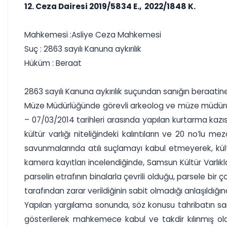
12. Ceza Dairesi 2019/5834 E., 2022/1848 K.
Mahkemesi :Asliye Ceza Mahkemesi
Suç : 2863 sayılı Kanuna aykırılık
Hüküm : Beraat
2863 sayılı Kanuna aykırılık suçundan sanığın beraatine
Müze Müdürlüğünde görevli arkeolog ve müze müdürü t
– 07/03/2014 tarihleri arasında yapılan kurtarma kazı
kültür varlığı niteliğindeki kalıntıların ve 20 no’lu 
savunmalarında atılı suçlamayı kabul etmeyerek, kült
kamera kayıtları incelendiğinde, Samsun Kültür Varlıklar
parselin etrafının binalarla çevrili olduğu, parsele bir
tarafından zarar verildiğinin sabit olmadığı anlaşıldığı
Yapılan yargılama sonunda, söz konusu tahribatın sanı
gösterilerek mahkemece kabul ve takdir kılınmış olduğ