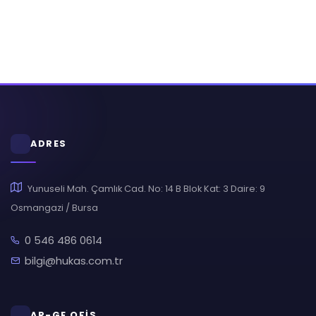
ADRES
Yunuseli Mah. Çamlık Cad. No: 14 B Blok Kat: 3 Daire: 9
Osmangazi / Bursa
0 546 486 0614
bilgi@hukas.com.tr
AR-GE OFİS