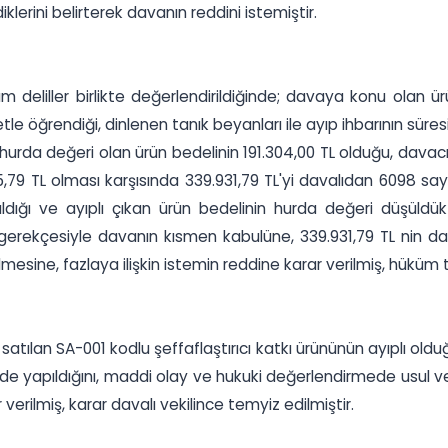
klerini belirterek davanın reddini istemiştir.
eliller birlikte değerlendirildiğinde; davaya konu olan ürün
yetle öğrendiği, dinlenen tanık beyanları ile ayıp ihbarının süre
hurda değeri olan ürün bedelinin 191.304,00 TL olduğu, davacı 
,79 TL olması karşısında 339.931,79 TL'yi davalıdan 6098 sayı
ldığı ve ayıplı çıkan ürün bedelinin hurda değeri düşüldü
 gerekçesiyle davanın kısmen kabulüne, 339.931,79 TL nin dav
lmesine, fazlaya ilişkin istemin reddine karar verilmiş, hüküm ta
tılan SA-001 kodlu şeffaflaştırıcı katkı ürününün ayıplı oldu
inde yapıldığını, maddi olay ve hukuki değerlendirmede usul 
verilmiş, karar davalı vekilince temyiz edilmiştir.