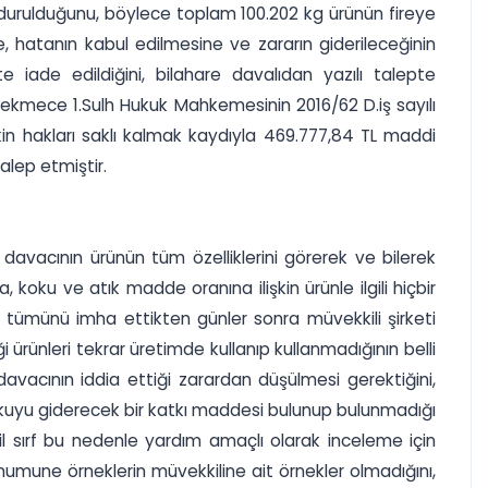
rdurulduğunu, böylece toplam 100.202 kg ürünün fireye
ine, hatanın kabul edilmesine ve zararın giderileceğinin
 iade edildiğini, bilahare davalıdan yazılı talepte
kçekmece 1.Sulh Hukuk Mahkemesinin 2016/62 D.iş sayılı
şkin hakları saklı kalmak kaydıyla 469.777,84 TL maddi
talep etmiştir.
ı, davacının ürünün tüm özelliklerini görerek ve bilerek
 koku ve atık madde oranına ilişkin ürünle ilgili hiçbir
 tümünü imha ettikten günler sonra müvekkili şirketi
rünleri tekrar üretimde kullanıp kullanmadığının belli
davacının iddia ettiği zarardan düşülmesi gerektiğini,
kokuyu giderecek bir katkı maddesi bulunup bulunmadığı
eğil sırf bu nedenle yardım amaçlı olarak inceleme için
i numune örneklerin müvekkiline ait örnekler olmadığını,