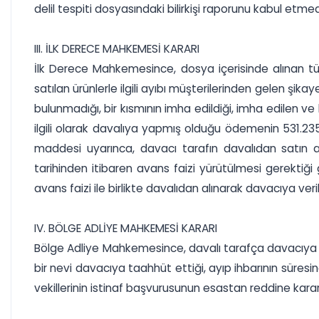
delil tespiti dosyasındaki bilirkişi raporunu kabul etmedi
III. İLK DERECE MAHKEMESİ KARARI
İlk Derece Mahkemesince, dosya içerisinde alınan tüm d
satılan ürünlerle ilgili ayıbı müşterilerinden gelen şika
bulunmadığı, bir kısmının imha edildiği, imha edilen ve 
ilgili olarak davalıya yapmış olduğu ödemenin 531.235
maddesi uyarınca, davacı tarafın davalıdan satın a
tarihinden itibaren avans faizi yürütülmesi gerektiği
avans faizi ile birlikte davalıdan alınarak davacıya veri
IV. BÖLGE ADLİYE MAHKEMESİ KARARI
Bölge Adliye Mahkemesince, davalı tarafça davacıya sa
bir nevi davacıya taahhüt ettiği, ayıp ihbarının süres
vekillerinin istinaf başvurusunun esastan reddine karar 