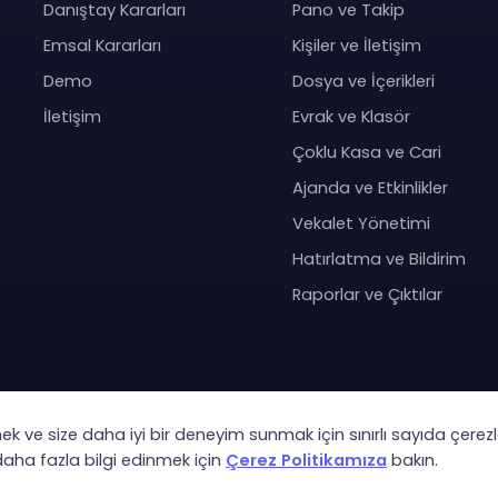
Danıştay Kararları
Pano ve Takip
Emsal Kararları
Kişiler ve İletişim
Demo
Dosya ve İçerikleri
İletişim
Evrak ve Klasör
Çoklu Kasa ve Cari
Ajanda ve Etkinlikler
Vekalet Yönetimi
Hatırlatma ve Bildirim
Raporlar ve Çıktılar
mek ve size daha iyi bir deneyim sunmak için sınırlı sayıda çerezl
Co
 daha fazla bilgi edinmek için
Çerez Politikamıza
bakın.
KVK Ay