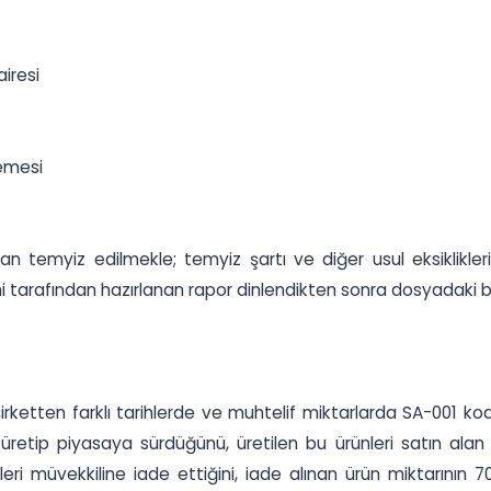
iresi
kemesi
ndan temyiz edilmekle; temyiz şartı ve diğer usul eksiklik
mi tarafından hazırlanan rapor dinlendikten sonra dosyadaki b
irketten farklı tarihlerde ve muhtelif miktarlarda SA-001 kodl
i üretip piyasaya sürdüğünü, üretilen bu ürünleri satın alan
leri müvekkiline iade ettiğini, iade alınan ürün miktarının 