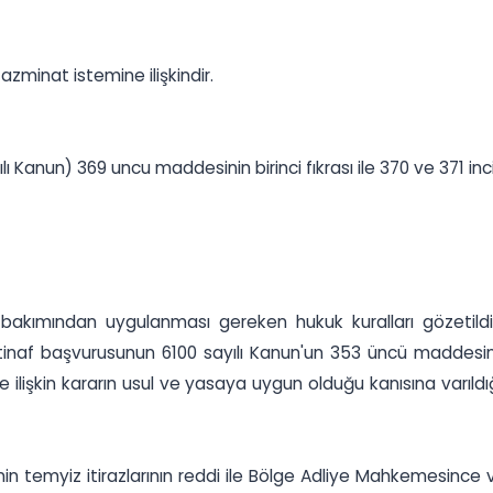
zminat istemine ilişkindir.
ı Kanun) 369 uncu maddesinin birinci fıkrası ile 370 ve 371 inc
akımından uygulanması gereken hukuk kuralları gözetildi
stinaf başvurusunun 6100 sayılı Kanun'un 353 üncü maddesinin 
ilişkin kararın usul ve yasaya uygun olduğu kanısına varıl
nin temyiz itirazlarının reddi ile Bölge Adliye Mahkemesince v