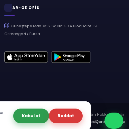
AR-GE OFİS
Güneştepe Mah. 856. Sk. No: 33 A Blok Daire: 19
Osmangazi / Bursa
er
pyright © 2007 - 2026 Hukas | Hukuk Asistan • Tüm Hakları Saklıdır
Kabul et
Reddet
dınlatma Metni
Gizlilik Politikası
Güvenlik Sözleşmesi
Çerez Politikası