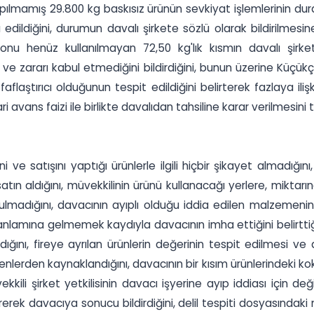
apılmamış 29.800 kg baskısız ürünün sevkiyat işlemlerinin du
mha edildiğini, durumun davalı şirkete sözlü olarak bildirilmes
onu henüz kullanılmayan 72,50 kg'lık kısmın davalı şirkete
ve zararı kabul etmediğini bildirdiğini, bunun üzerine Küçü
flaştırıcı olduğunun tespit edildiğini belirterek fazlaya ili
i avans faizi ile birlikte davalıdan tahsiline karar verilmesini 
i ve satışını yaptığı ürünlerle ilgili hiçbir şikayet almadığın
ın aldığını, müvekkilinin ürünü kullanacağı yerlere, miktarına,
lmadığını, davacının ayıplı olduğu iddia edilen malzemenin
lamına gelmemek kaydıyla davacının imha ettiğini belirttiği ü
ığını, fireye ayrılan ürünlerin değerinin tespit edilmesi ve 
enlerden kaynaklandığını, davacının bir kısım ürünlerindeki 
kili şirket yetkilisinin davacı işyerine ayıp iddiası için d
örerek davacıya sonucu bildirdiğini, delil tespiti dosyasındak