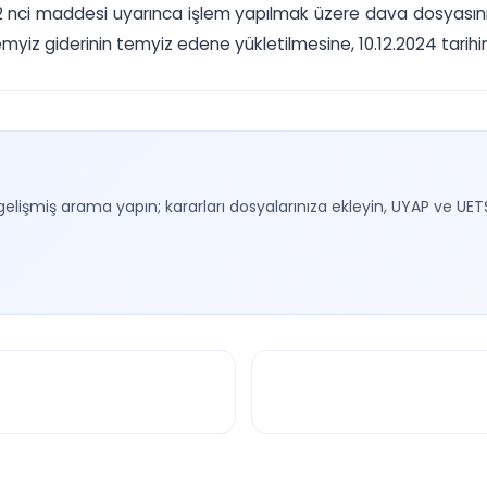
72 nci maddesi uyarınca işlem yapılmak üzere dava dosyasını
z giderinin temyiz edene yükletilmesine, 10.12.2024 tarihinde
gelişmiş arama yapın; kararları dosyalarınıza ekleyin, UYAP ve UET