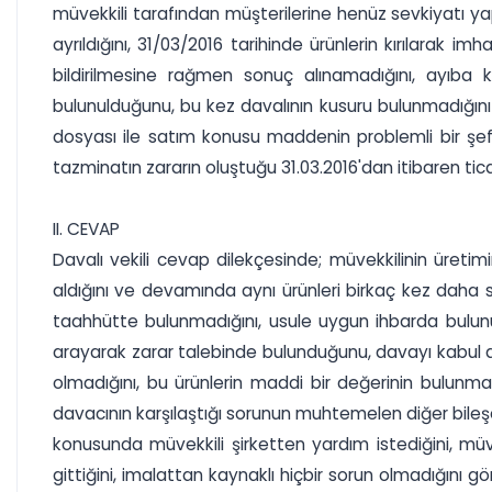
müvekkili tarafından müşterilerine henüz sevkiyatı y
ayrıldığını, 31/03/2016 tarihinde ürünlerin kırılarak i
bildirilmesine rağmen sonuç alınamadığını, ayıba k
bulunulduğunu, bu kez davalının kusuru bulunmadığını 
dosyası ile satım konusu maddenin problemli bir şeffa
tazminatın zararın oluştuğu 31.03.2016'dan itibaren ticar
II. CEVAP
Davalı vekili cevap dilekçesinde; müvekkilinin üretimin
aldığını ve devamında aynı ürünleri birkaç kez daha sat
taahhütte bulunmadığını, usule uygun ihbarda bulunu
arayarak zarar talebinde bulunduğunu, davayı kabul an
olmadığını, bu ürünlerin maddi bir değerinin bulunmad
davacının karşılaştığı sorunun muhtemelen diğer bileş
konusunda müvekkili şirketten yardım istediğini, müvek
gittiğini, imalattan kaynaklı hiçbir sorun olmadığını g