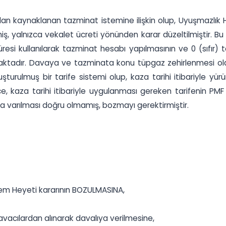
an kaynaklanan tazminat istemine ilişkin olup, Uyuşmazlık H
lmiş, yalnızca vekalet ücreti yönünden karar düzeltilmiştir. B
i kullanılarak tazminat hesabı yapılmasının ve 0 (sıfır) te
ktadır. Davaya ve tazminata konu tüpgaz zehirlenmesi olay
şturulmuş bir tarife sistemi olup, kaza tarihi itibariyle yü
 kaza tarihi itibariyle uygulanması gereken tarifenin PM
ca varılması doğru olmamış, bozmayı gerektirmiştir.
em Heyeti kararının BOZULMASINA,
avacılardan alınarak davalıya verilmesine,