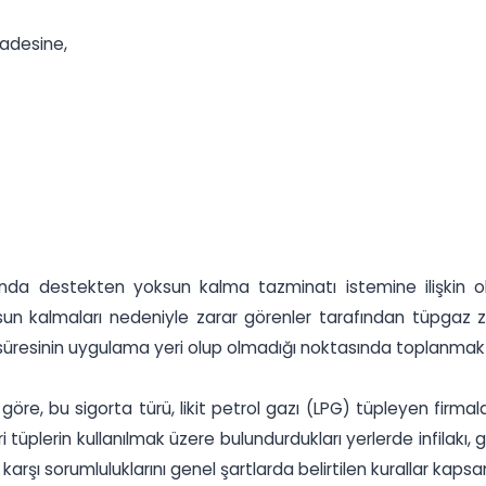
iadesine,
nda destekten yoksun kalma tazminatı istemine ilişkin ol
 kalmaları nedeniyle zarar görenler tarafından tüpgaz zor
resinin uygulama yeri olup olmadığı noktasında toplanmakt
re, bu sigorta türü, likit petrol gazı (LPG) tüpleyen firmalar
i tüplerin kullanılmak üzere bulundurdukları yerlerde infilakı
arşı sorumluluklarını genel şartlarda belirtilen kurallar kap