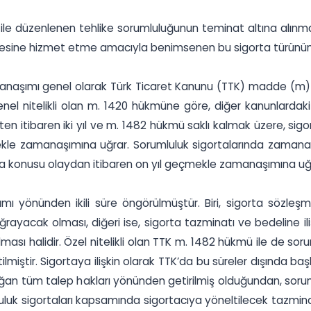
ile düzenlenen tehlike sorumluluğunun teminat altına alınmas
mesine hizmet etme amacıyla benimsenen bu sigorta türünün t
manaşımı genel olarak Türk Ticaret Kanunu (TTK) madde (m)
enel nitelikli olan m. 1420 hükmüne göre, diğer kanunlardak
 itibaren iki yıl ve m. 1482 hükmü saklı kalmak üzere, sigor
geçmekle zamanaşımına uğrar. Sorumluluk sigortalarında zama
orta konusu olaydan itibaren on yıl geçmekle zamanaşımına uğ
ımı yönünden ikili süre öngörülmüştür. Biri, sigorta sözl
ayacak olması, diğeri ise, sigorta tazminatı ve bedeline il
sı halidir. Özel nitelikli olan TTK m. 1482 hükmü ile de soru
tilmiştir. Sigortaya ilişkin olarak TTK’da bu süreler dışında 
doğan tüm talep hakları yönünden getirilmiş olduğundan, sor
uk sigortaları kapsamında sigortacıya yöneltilecek tazminat