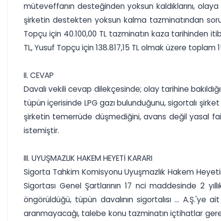
müteveffanın desteğinden yoksun kaldıklarını, olaya k
şirketin destekten yoksun kalma tazminatından soru
Topçu için 40.100,00 TL tazminatın kaza tarihinden itibare
TL, Yusuf Topçu için 138.817,15 TL olmak üzere toplam 15
II. CEVAP
Davalı vekili cevap dilekçesinde; olay tarihine bakıldı
tüpün içerisinde LPG gazı bulunduğunu, sigortalı şirket i
şirketin temerrüde düşmediğini, avans değil yasal fa
istemiştir.
III. UYUŞMAZLIK HAKEM HEYETİ KARARI
Sigorta Tahkim Komisyonu Uyuşmazlık Hakem Heyetinin 1
Sigortası Genel Şartlarının 17 nci maddesinde 2 yı
öngörüldüğü, tüpün davalının sigortalısı ... A.Ş.'ye 
aranmayacağı, talebe konu tazminatın içtihatlar gereğ