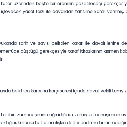
tutar üzerinden beşte bir oranının gözetileceği gerekçesiyle d
işleyecek yasal faizi ile davalıdan tahsiline karar verilmiş, b
arıda tarih ve sayısı belirtilen kararı ile davalı lehine d
emerrüde düştüğü gerekçesiyle taraf itirazlarının kısmen k
r.
da belirtilen kararına karşı süresi içinde davalı vekili temy
 talebin zamanaşımına uğradığını, uzamış zamanaşımının uygu
ektiğini, kullanıcı hatasına ilişkin değerlendirme bulunmadığını