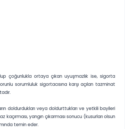
up çoğunlukla ortaya çıkan uyuşmazlık ise, sigorta
unlu sorumluluk sigortacısına karşı açılan tazminat
adır.
ın doldurdukları veya doldurttukları ve yetkili bayileri
, gaz kaçırması, yangın çıkarması sonucu (kusurları olsun
samında temin eder.