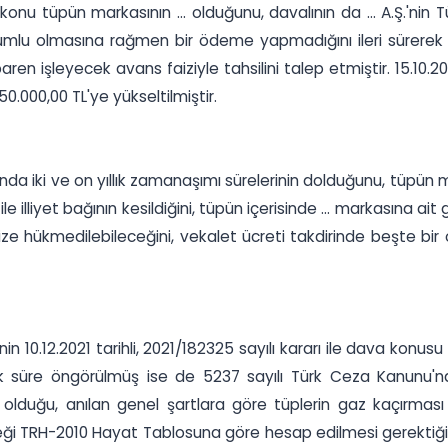
onu tüpün markasının ... olduğunu, davalının da ... A.Ş.'nin 
mlu olmasına rağmen bir ödeme yapmadığını ileri sürerek da
n işleyecek avans faiziyle tahsilini talep etmiştir. 15.10.2021 ta
0.000,00 TL'ye yükseltilmiştir.
ğında iki ve on yıllık zamanaşımı sürelerinin dolduğunu, tüpün 
le illiyet bağının kesildiğini, tüpün içerisinde ... markasına 
ize hükmedilebileceğini, vekalet ücreti takdirinde beşte bir
0.12.2021 tarihli, 2021/182325 sayılı kararı ile dava konusu 
llık süre öngörülmüş ise de 5237 sayılı Türk Ceza Kanunu
ait olduğu, anılan genel şartlara göre tüplerin gaz kaçırmas
i TRH-2010 Hayat Tablosuna göre hesap edilmesi gerektiği, dav