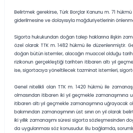
Belirtmek gerekirse, Türk Borçlar Kanunu m. 71 hükmü 
giderilmesine ve dolayısıyla mağduriyetlerinin önlen
Sigorta hukukundan doğan talep haklarına ilişkin za
özel olarak TTK m. 1482 hükmü ile düzenlenmiştir. G
doğan bütün istemler, alacağın muaccel olduğu tarihten
rizikonun gerçekleştiği tarihten itibaren altı yıl 
ise, sigortacıya yöneltilecek tazminat istemleri, sig
Genel nitelikli olan TTK m. 1420 hükmü ile zamanaş
olmasından itibaren iki yıl geçmekle zamanaşımına uğr
itibaren altı yıl geçmekle zamanaşımına uğrayacak olma
bakımından zamanaşımının üst sınırı on yıl olarak belir
iki yıllık zamanaşımı süresi sigorta sözleşmesinden 
da uygulanması söz konusudur. Bu bağlamda, sorumlul