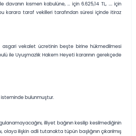
avanın kısmen kabulüne, ... için 6.625,14 TL, .... için
u karara taraf vekilleri tarafından süresi içinde itiraz
e asgari vekalet ücretinin beşte birine hükmedilmesi
abulü ile Uyuşmazlık Hakem Heyeti kararının gerekçede
iz isteminde bulunmuştur.
lanamayacağını, illiyet bağının kesilip kesilmediğinin
, olaya ilişkin adli tutanakta tüpün başlığının çıkarılmış