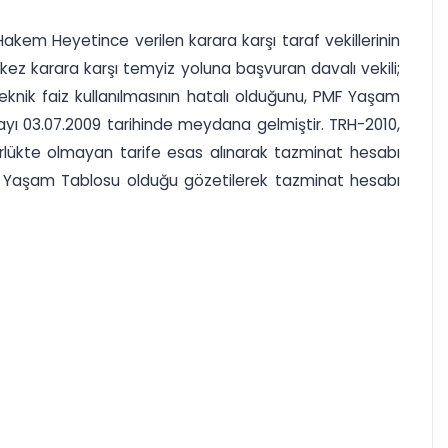
akem Heyetince verilen karara karşı taraf vekillerinin
u kez karara karşı temyiz yoluna başvuran davalı vekili;
knik faiz kullanılmasının hatalı olduğunu, PMF Yaşam
ı 03.07.2009 tarihinde meydana gelmiştir. TRH-2010,
rürlükte olmayan tarife esas alınarak tazminat hesabı
F Yaşam Tablosu olduğu gözetilerek tazminat hesabı