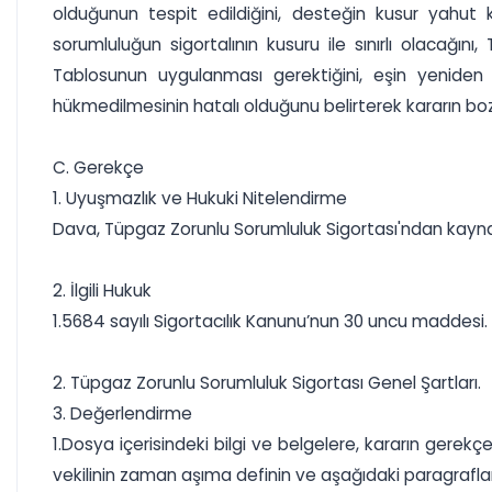
olduğunun tespit edildiğini, desteğin kusur yahut kas
sorumluluğun sigortalının kusuru ile sınırlı olacağı
Tablosunun uygulanması gerektiğini, eşin yeniden 
hükmedilmesinin hatalı olduğunu belirterek kararın boz
C. Gerekçe
1. Uyuşmazlık ve Hukuki Nitelendirme
Dava, Tüpgaz Zorunlu Sorumluluk Sigortası'ndan kaynak
2. İlgili Hukuk
1.5684 sayılı Sigortacılık Kanunu’nun 30 uncu maddesi.
2. Tüpgaz Zorunlu Sorumluluk Sigortası Genel Şartları.
3. Değerlendirme
1.Dosya içerisindeki bilgi ve belgelere, kararın gerekç
vekilinin zaman aşıma definin ve aşağıdaki paragraflar d