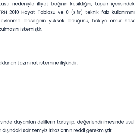
tı nedeniyle illiyet bağının kesildiğini, tüpün içerisindeki
nı, TRH-2010 Hayat Tablosu ve 0 (sıfır) teknik faiz kullanım
evlenme olasılığının yüksek olduğunu, bakiye ömür hesab
ulmasını istemiştir.
lanan tazminat istemine ilişkindir.
esinde dayanılan delillerin tartışılıp, değerlendirilmesinde 
ışındaki sair temyiz itirazlarının reddi gerekmiştir.