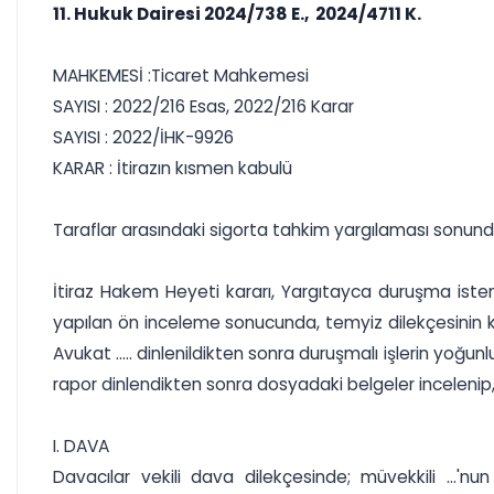
11. Hukuk Dairesi 2024/738 E., 2024/4711 K.
MAHKEMESİ :Ticaret Mahkemesi
SAYISI : 2022/216 Esas, 2022/216 Karar
SAYISI : 2022/İHK-9926
KARAR : İtirazın kısmen kabulü
Taraflar arasındaki sigorta tahkim yargılaması sonund
İtiraz Hakem Heyeti kararı, Yargıtayca duruşma istemli
yapılan ön inceleme sonucunda, temyiz dilekçesinin kabu
Avukat ..... dinlenildikten sonra duruşmalı işlerin yoğu
rapor dinlendikten sonra dosyadaki belgeler incelenip
I. DAVA
Davacılar vekili dava dilekçesinde; müvekkili ...'nun