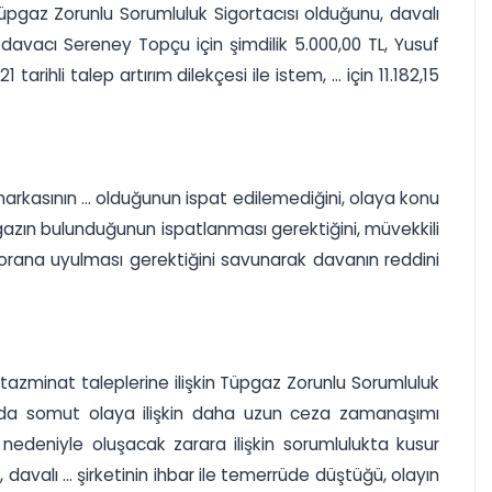
Tüpgaz Zorunlu Sorumluluk Sigortacısı olduğunu, davalı
vacı Sereney Topçu için şimdilik 5.000,00 TL, Yusuf
rihli talep artırım dilekçesi ile istem, ... için 11.182,15
markasının ... olduğunun ispat edilemediğini, olaya konu
ait gazın bulunduğunun ispatlanması gerektiğini, müvekkili
 orana uyulması gerektiğini savunarak davanın reddini
tazminat taleplerine ilişkin Tüpgaz Zorunlu Sorumluluk
'nda somut olaya ilişkin daha uzun ceza zamanaşımı
ı nedeniyle oluşacak zarara ilişkin sorumlulukta kusur
alı ... şirketinin ihbar ile temerrüde düştüğü, olayın