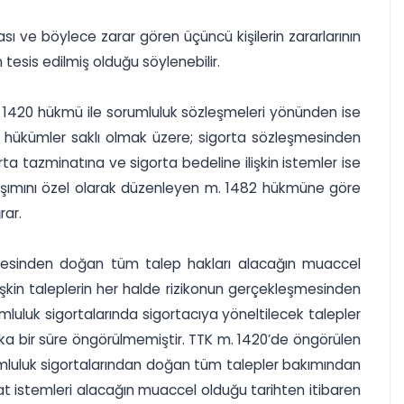
ı ve böylece zarar gören üçüncü kişilerin zararlarının
esis edilmiş olduğu söylenebilir.
 1420 hükmü ile sorumluluk sözleşmeleri yönünden ise
i hükümler saklı olmak üzere; sigorta sözleşmesinden
ta tazminatına ve sigorta bedeline ilişkin istemler ise
naşımını özel olarak düzenleyen m. 1482 hükmüne göre
rar.
eşmesinden doğan tüm talep hakları alacağın muaccel
işkin taleplerin her halde rizikonun gerçekleşmesinden
mluluk sigortalarında sigortacıya yöneltilecek talepler
başka bir süre öngörülmemiştir. TTK m. 1420’de öngörülen
umluluk sigortalarından doğan tüm talepler bakımından
 istemleri alacağın muaccel olduğu tarihten itibaren