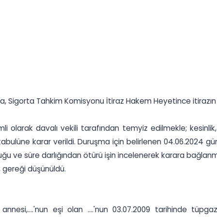
a, Sigorta Tahkim Komisyonu İtiraz Hakem Heyetince itirazın 
 olarak davalı vekili tarafından temyiz edilmekle; kesinlik,
lüne karar verildi. Duruşma için belirlenen 04.06.2024 günü h
nluğu ve süre darlığından ötürü işin incelenerek karara bağlanma
, gereği düşünüldü.
 annesi,....'nun eşi olan ....'nun 03.07.2009 tarihinde tüpg