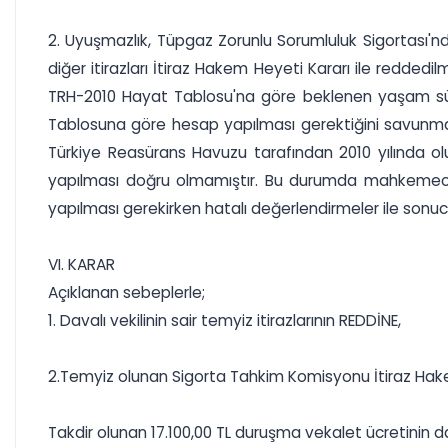
2. Uyuşmazlık, Tüpgaz Zorunlu Sorumluluk Sigortası'nd
diğer itirazları İtiraz Hakem Heyeti Kararı ile reddedi
TRH-2010 Hayat Tablosu'na göre beklenen yaşam süres
Tablosuna göre hesap yapılması gerektiğini savunma
Türkiye Reasürans Havuzu tarafından 2010 yılında olu
yapılması doğru olmamıştır. Bu durumda mahkemece,
yapılması gerekirken hatalı değerlendirmeler ile sonu
VI. KARAR
Açıklanan sebeplerle;
1. Davalı vekilinin sair temyiz itirazlarının REDDİNE,
2.Temyiz olunan Sigorta Tahkim Komisyonu İtiraz Hak
Takdir olunan 17.100,00 TL duruşma vekalet ücretinin d