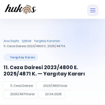
Özellikler
Fiyatlar
ENTEGRASYONLAR
YÖNETİM
UYAP
Dosya ve İçerikl
Ana Sayfa
İçtihat
Yargıtay Kararları
Blog
Entegrasyonu
Tüm dosyalar tek
ekranda
UYAP ile otomatik
11. Ceza Dairesi 2023/4800 E. 2025/4871 K.
senkron
Evrak ve Klasör
İçtihat
UYAP Evrak
Düzenleyin, hızlı erişi
Yargıtay Kararı
Entegrasyonu
İletişim
Kişiler ve İletişi
Evrakları tek tıkla aktarın
11. Ceza Dairesi 2023/4800 E.
Müvekkil ve taraf reh
UETS Entegrasyonu
2025/4871 K. — Yargıtay Kararı
Tebligatları anında
Vekalet Yöneti
Ücretsiz Başlayın
Giriş Yap
görün
Vekaletname ve yetk
takibi
11. Ceza Dairesi
2023/4800 Esas
PLANLAMA & TAKİP
AKILLI & FİNANS
2025/4871 Karar
22.04.2025
Otomasyon
Pano ve Takip
YENİ
Kuralları kurun, sist
Günlük işler tek bakışta