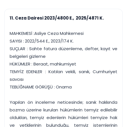
çalışsın
Ajanda ve
Finans ve Kasa
Etkinlikler
Hesap, kasa ve cari
Duruşma ve görev
takibi
11. Ceza Dairesi 2023/4800 E., 2025/4871 K.
takvimi
Raporlar ve Çıkt
Hatırlatma ve
Tek tıkla profesyonel
Bildirim
MAHKEMESİ :Asliye Ceza Mahkemesi
rapor
Süreleri asla kaçırmayın
SAYISI : 2022/544 E., 2023/174 K.
SUÇLAR : Sahte fatura düzenleme, defter, kayıt ve
Tek panelde uçtan uca yönetim
UYAP & UETS entegrasyonundan finansa, hepsi bir arada.
belgeleri gizleme
Tüm özellikleri inceleyin
Ücretsiz Başlayın
HÜKÜMLER : Beraat, mahkumiyet
TEMYİZ EDENLER : Katılan vekili, sanık, Cumhuriyet
savcısı
TEBLİĞNAME GÖRÜŞÜ : Onama
Yapılan ön inceleme neticesinde; sanık hakkında
bozma üzerine kurulan hükümlerin temyiz edilebilir
oldukları, temyiz edenlerin hükümleri temyize hak
ve yetkilerinin bulunduğu, temyiz istemlerinin