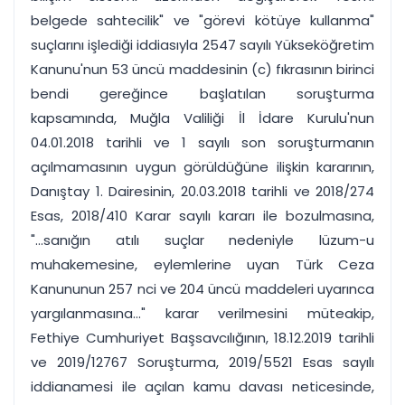
belgede sahtecilik" ve "görevi kötüye kullanma"
suçlarını işlediği iddiasıyla 2547 sayılı Yükseköğretim
Kanunu'nun 53 üncü maddesinin (c) fıkrasının birinci
bendi gereğince başlatılan soruşturma
kapsamında, Muğla Valiliği İl İdare Kurulu'nun
04.01.2018 tarihli ve 1 sayılı son soruşturmanın
açılmamasının uygun görüldüğüne ilişkin kararının,
Danıştay 1. Dairesinin, 20.03.2018 tarihli ve 2018/274
Esas, 2018/410 Karar sayılı kararı ile bozulmasına,
"...sanığın atılı suçlar nedeniyle lüzum-u
muhakemesine, eylemlerine uyan Türk Ceza
Kanununun 257 nci ve 204 üncü maddeleri uyarınca
yargılanmasına..." karar verilmesini müteakip,
Fethiye Cumhuriyet Başsavcılığının, 18.12.2019 tarihli
ve 2019/12767 Soruşturma, 2019/5521 Esas sayılı
iddianamesi ile açılan kamu davası neticesinde,