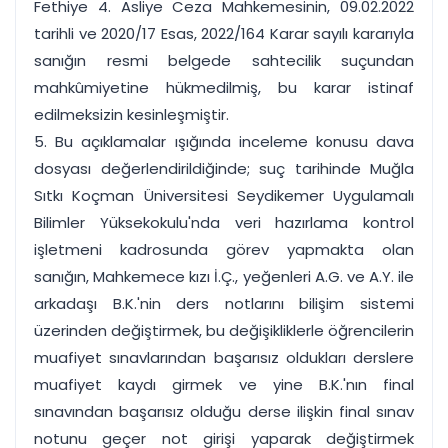
Fethiye 4. Asliye Ceza Mahkemesinin, 09.02.2022
tarihli ve 2020/17 Esas, 2022/164 Karar sayılı kararıyla
sanığın resmi belgede sahtecilik suçundan
mahkûmiyetine hükmedilmiş, bu karar istinaf
edilmeksizin kesinleşmiştir.
5. Bu açıklamalar ışığında inceleme konusu dava
dosyası değerlendirildiğinde; suç tarihinde Muğla
Sıtkı Koçman Üniversitesi Seydikemer Uygulamalı
Bilimler Yüksekokulu'nda veri hazırlama kontrol
işletmeni kadrosunda görev yapmakta olan
sanığın, Mahkemece kızı İ.Ç., yeğenleri A.G. ve A.Y. ile
arkadaşı B.K.'nin ders notlarını bilişim sistemi
üzerinden değiştirmek, bu değişikliklerle öğrencilerin
muafiyet sınavlarından başarısız oldukları derslere
muafiyet kaydı girmek ve yine B.K.'nın final
sınavından başarısız olduğu derse ilişkin final sınav
notunu geçer not girişi yaparak değiştirmek