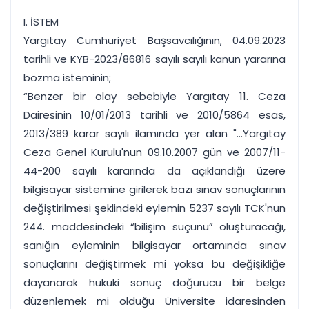
I. İSTEM
Yargıtay Cumhuriyet Başsavcılığının, 04.09.2023
tarihli ve KYB-2023/86816 sayılı sayılı kanun yararına
bozma isteminin;
“Benzer bir olay sebebiyle Yargıtay 11. Ceza
Dairesinin 10/01/2013 tarihli ve 2010/5864 esas,
2013/389 karar sayılı ilamında yer alan "...Yargıtay
Ceza Genel Kurulu'nun 09.10.2007 gün ve 2007/11-
44-200 sayılı kararında da açıklandığı üzere
bilgisayar sistemine girilerek bazı sınav sonuçlarının
değiştirilmesi şeklindeki eylemin 5237 sayılı TCK'nun
244. maddesindeki “bilişim suçunu” oluşturacağı,
sanığın eyleminin bilgisayar ortamında sınav
sonuçlarını değiştirmek mi yoksa bu değişikliğe
dayanarak hukuki sonuç doğurucu bir belge
düzenlemek mi olduğu Üniversite idaresinden