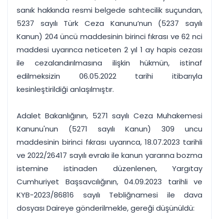
sanık hakkında resmi belgede sahtecilik suçundan,
5237 sayılı Türk Ceza Kanunu’nun (5237 sayılı
Kanun) 204 üncü maddesinin birinci fıkrası ve 62 nci
maddesi uyarınca neticeten 2 yıl 1 ay hapis cezası
ile cezalandırılmasına ilişkin hükmün, istinaf
edilmeksizin 06.05.2022 tarihi itibarıyla
kesinleştirildiği anlaşılmıştır.
Adalet Bakanlığının, 5271 sayılı Ceza Muhakemesi
Kanunu'nun (5271 sayılı Kanun) 309 uncu
maddesinin birinci fıkrası uyarınca, 18.07.2023 tarihli
ve 2022/26417 sayılı evrakı ile kanun yararına bozma
istemine istinaden düzenlenen, Yargıtay
Cumhuriyet Başsavcılığının, 04.09.2023 tarihli ve
KYB-2023/86816 sayılı Tebliğnamesi ile dava
dosyası Daireye gönderilmekle, gereği düşünüldü: