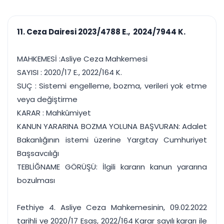
çalışsın
Ajanda ve
Finans ve Kasa
Etkinlikler
Hesap, kasa ve cari
Duruşma ve görev
takibi
11. Ceza Dairesi 2023/4788 E., 2024/7944 K.
takvimi
Raporlar ve Çıkt
Hatırlatma ve
Tek tıkla profesyonel
Bildirim
MAHKEMESİ :Asliye Ceza Mahkemesi
rapor
Süreleri asla kaçırmayın
SAYISI : 2020/17 E., 2022/164 K.
SUÇ : Sistemi engelleme, bozma, verileri yok etme
Tek panelde uçtan uca yönetim
UYAP & UETS entegrasyonundan finansa, hepsi bir arada.
veya değiştirme
Tüm özellikleri inceleyin
Ücretsiz Başlayın
KARAR : Mahkûmiyet
KANUN YARARINA BOZMA YOLUNA BAŞVURAN: Adalet
Bakanlığının istemi üzerine Yargıtay Cumhuriyet
Başsavcılığı
TEBLİĞNAME GÖRÜŞÜ: İlgili kararın kanun yararına
bozulması
Fethiye 4. Asliye Ceza Mahkemesinin, 09.02.2022
tarihli ve 2020/17 Esas, 2022/164 Karar sayılı kararı ile