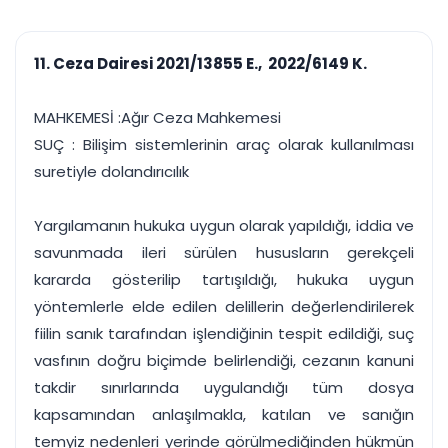
çalışsın
Ajanda ve
Finans ve Kasa
Etkinlikler
Hesap, kasa ve cari
Duruşma ve görev
takibi
11. Ceza Dairesi 2021/13855 E., 2022/6149 K.
takvimi
Raporlar ve Çıkt
Hatırlatma ve
Tek tıkla profesyonel
Bildirim
MAHKEMESİ :Ağır Ceza Mahkemesi
rapor
Süreleri asla kaçırmayın
SUÇ : Bilişim sistemlerinin araç olarak kullanılması
suretiyle dolandırıcılık
Tek panelde uçtan uca yönetim
UYAP & UETS entegrasyonundan finansa, hepsi bir arada.
Tüm özellikleri inceleyin
Ücretsiz Başlayın
Yargılamanın hukuka uygun olarak yapıldığı, iddia ve
savunmada ileri sürülen hususların gerekçeli
kararda gösterilip tartışıldığı, hukuka uygun
yöntemlerle elde edilen delillerin değerlendirilerek
fiilin sanık tarafından işlendiğinin tespit edildiği, suç
vasfının doğru biçimde belirlendiği, cezanın kanuni
takdir sınırlarında uygulandığı tüm dosya
kapsamından anlaşılmakla, katılan ve sanığın
temyiz nedenleri yerinde görülmediğinden hükmün