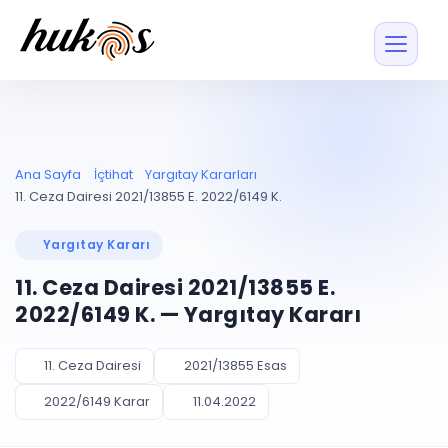
Özellikler
Fiyatlar
ENTEGRASYONLAR
YÖNETİM
UYAP
Dosya ve İçerikl
Ana Sayfa
İçtihat
Yargıtay Kararları
Blog
Entegrasyonu
Tüm dosyalar tek
ekranda
UYAP ile otomatik
11. Ceza Dairesi 2021/13855 E. 2022/6149 K.
senkron
Evrak ve Klasör
İçtihat
UYAP Evrak
Düzenleyin, hızlı erişi
Yargıtay Kararı
Entegrasyonu
İletişim
Kişiler ve İletişi
Evrakları tek tıkla aktarın
11. Ceza Dairesi 2021/13855 E.
Müvekkil ve taraf reh
UETS Entegrasyonu
2022/6149 K. — Yargıtay Kararı
Tebligatları anında
Vekalet Yöneti
Ücretsiz Başlayın
Giriş Yap
görün
Vekaletname ve yetk
takibi
11. Ceza Dairesi
2021/13855 Esas
PLANLAMA & TAKİP
AKILLI & FİNANS
2022/6149 Karar
11.04.2022
Otomasyon
Pano ve Takip
YENİ
Kuralları kurun, sist
Günlük işler tek bakışta