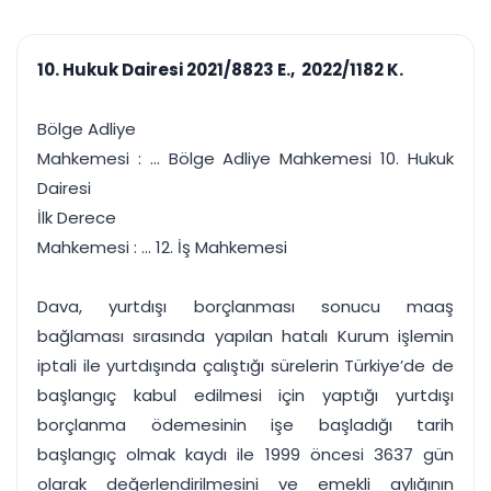
çalışsın
Ajanda ve
Finans ve Kasa
Etkinlikler
Hesap, kasa ve cari
Duruşma ve görev
takibi
10. Hukuk Dairesi 2021/8823 E., 2022/1182 K.
takvimi
Raporlar ve Çıkt
Hatırlatma ve
Tek tıkla profesyonel
Bildirim
Bölge Adliye
rapor
Süreleri asla kaçırmayın
Mahkemesi : ... Bölge Adliye Mahkemesi 10. Hukuk
Dairesi
Tek panelde uçtan uca yönetim
UYAP & UETS entegrasyonundan finansa, hepsi bir arada.
İlk Derece
Tüm özellikleri inceleyin
Ücretsiz Başlayın
Mahkemesi : ... 12. İş Mahkemesi
Dava, yurtdışı borçlanması sonucu maaş
bağlaması sırasında yapılan hatalı Kurum işlemin
iptali ile yurtdışında çalıştığı sürelerin Türkiye’de de
başlangıç kabul edilmesi için yaptığı yurtdışı
borçlanma ödemesinin işe başladığı tarih
başlangıç olmak kaydı ile 1999 öncesi 3637 gün
olarak değerlendirilmesini ve emekli aylığının