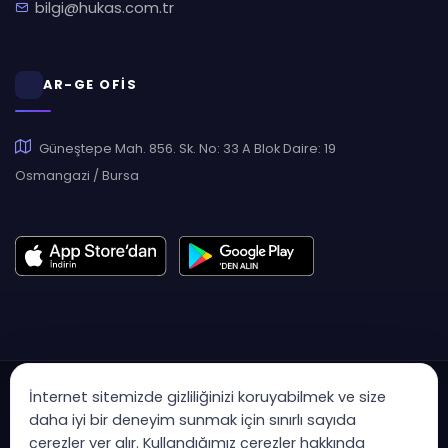
bilgi@hukas.com.tr
AR-GE OFİS
Güneştepe Mah. 856. Sk. No: 33 A Blok Daire: 19
Osmangazi / Bursa
İnternet sitemizde gizliliğinizi koruyabilmek ve size
daha iyi bir deneyim sunmak için sınırlı sayıda
çerezler yer alır. Kullandığımız çerezler hakkında