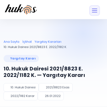
Özellikler
Fiyatlar
ENTEGRASYONLAR
YÖNETİM
UYAP
Dosya ve İçerikl
Ana Sayfa
İçtihat
Yargıtay Kararları
Blog
Entegrasyonu
Tüm dosyalar tek
ekranda
UYAP ile otomatik
10. Hukuk Dairesi 2021/8823 E. 2022/1182 K.
senkron
Evrak ve Klasör
İçtihat
UYAP Evrak
Düzenleyin, hızlı erişi
Yargıtay Kararı
Entegrasyonu
İletişim
Kişiler ve İletişi
Evrakları tek tıkla aktarın
10. Hukuk Dairesi 2021/8823 E.
Müvekkil ve taraf reh
UETS Entegrasyonu
2022/1182 K. — Yargıtay Kararı
Tebligatları anında
Vekalet Yöneti
Ücretsiz Başlayın
Giriş Yap
görün
Vekaletname ve yetk
takibi
10. Hukuk Dairesi
2021/8823 Esas
PLANLAMA & TAKİP
AKILLI & FİNANS
2022/1182 Karar
26.01.2022
Otomasyon
Pano ve Takip
YENİ
Kuralları kurun, sist
Günlük işler tek bakışta