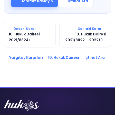
Ücretsiz Başlayın
İçtihat Ara
Önceki Karar
Sonraki Karar
10. Hukuk Dairesi
10. Hukuk Dairesi
2021/8824 E.
2021/8822 E. 2022/951
2022/1855 K.
K.
Yargıtay Kararları
10. Hukuk Dairesi
İçtihat Ara