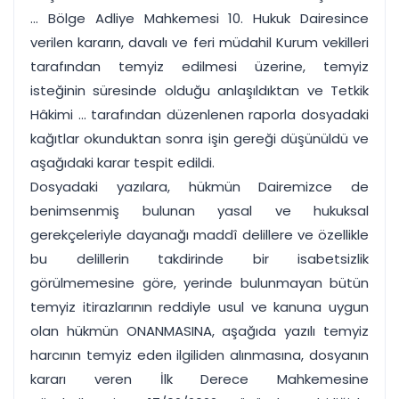
... Bölge Adliye Mahkemesi 10. Hukuk Dairesince
verilen kararın, davalı ve feri müdahil Kurum vekilleri
tarafından temyiz edilmesi üzerine, temyiz
isteğinin süresinde olduğu anlaşıldıktan ve Tetkik
Hâkimi ... tarafından düzenlenen raporla dosyadaki
kağıtlar okunduktan sonra işin gereği düşünüldü ve
aşağıdaki karar tespit edildi.
Dosyadaki yazılara, hükmün Dairemizce de
benimsenmiş bulunan yasal ve hukuksal
gerekçeleriyle dayanağı maddî delillere ve özellikle
bu delillerin takdirinde bir isabetsizlik
görülmemesine göre, yerinde bulunmayan bütün
temyiz itirazlarının reddiyle usul ve kanuna uygun
olan hükmün ONANMASINA, aşağıda yazılı temyiz
harcının temyiz eden ilgiliden alınmasına, dosyanın
kararı veren İlk Derece Mahkemesine