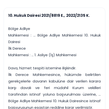
çalışsın
Ajanda ve
Finans ve Kasa
Etkinlikler
Hesap, kasa ve cari
Duruşma ve görev
takibi
10. Hukuk Dairesi 2021/8819 E., 2022/2135 K.
takvimi
Raporlar ve Çıkt
Hatırlatma ve
Tek tıkla profesyonel
Bildirim
Bölge Adliye
rapor
Süreleri asla kaçırmayın
Mahkemesi : ... Bölge Adliye Mahkemesi 10. Hukuk
Dairesi
Tek panelde uçtan uca yönetim
UYAP & UETS entegrasyonundan finansa, hepsi bir arada.
İlk Derece
Tüm özellikleri inceleyin
Ücretsiz Başlayın
Mahkemesi : ... 1. Asliye (İş) Mahkemesi
Dava, hizmet tespiti istemine ilişkindir.
İlk Derece Mahkemesince, hükümde belirtilen
gerekçelerle davanın kabulüne dair verilen karara
karşı davalı ve feri müdahil Kurum vekilleri
tarafından istinaf yoluna başvurulması üzerine, ...
Bölge Adliye Mahkemesi 10. Hukuk Dairesince istinaf
başvurusunun esastan reddine karar verilmiştir.