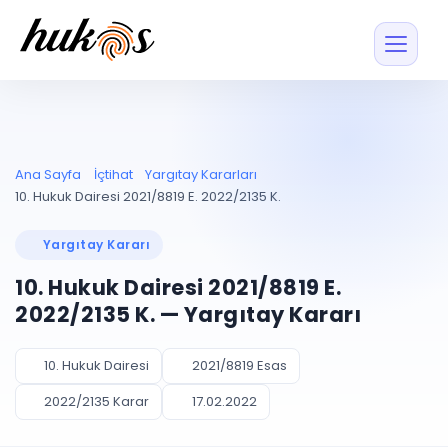
Özellikler
Fiyatlar
ENTEGRASYONLAR
YÖNETİM
UYAP
Dosya ve İçerikl
Ana Sayfa
İçtihat
Yargıtay Kararları
Blog
Entegrasyonu
Tüm dosyalar tek
ekranda
UYAP ile otomatik
10. Hukuk Dairesi 2021/8819 E. 2022/2135 K.
senkron
Evrak ve Klasör
İçtihat
UYAP Evrak
Düzenleyin, hızlı erişi
Yargıtay Kararı
Entegrasyonu
İletişim
Kişiler ve İletişi
Evrakları tek tıkla aktarın
10. Hukuk Dairesi 2021/8819 E.
Müvekkil ve taraf reh
UETS Entegrasyonu
2022/2135 K. — Yargıtay Kararı
Tebligatları anında
Vekalet Yöneti
Ücretsiz Başlayın
Giriş Yap
görün
Vekaletname ve yetk
takibi
10. Hukuk Dairesi
2021/8819 Esas
PLANLAMA & TAKİP
AKILLI & FİNANS
2022/2135 Karar
17.02.2022
Otomasyon
Pano ve Takip
YENİ
Kuralları kurun, sist
Günlük işler tek bakışta